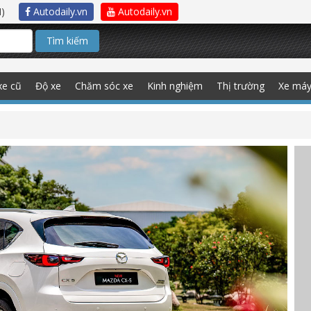
)
Autodaily.vn
Autodaily.vn
Tìm kiếm
xe cũ
Độ xe
Chăm sóc xe
Kinh nghiệm
Thị trường
Xe má