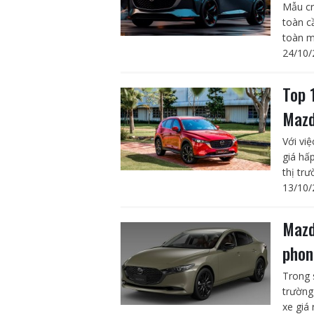
Mẫu cr
toàn c
toàn mớ
24/10/
Top 
Mazd
Với vi
giá hấ
thị tr
13/10/
Mazd
phon
Trong 
trường
xe giá