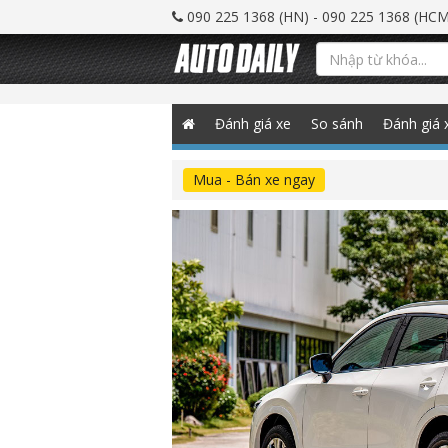
090 225 1368 (HN) - 090 225 1368 (HCM
Đánh giá xe
So sánh
Đánh giá 
Mua - Bán xe ngay