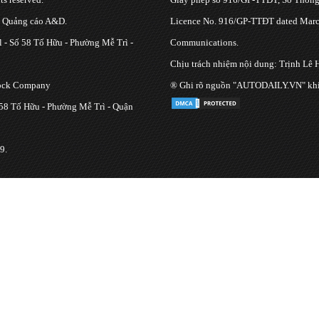
g Quảng cáo A&D.
Licence No. 916/GP-TTĐT dated March
 - Số 58 Tố Hữu - Phường Mễ Trì -
Communications.
Chịu trách nhiệm nội dung: Trịnh Lê 
tock Company
® Ghi rõ nguồn "AUTODAILY.VN" khi bạ
 58 Tố Hữu - Phường Mễ Trì - Quận
9.