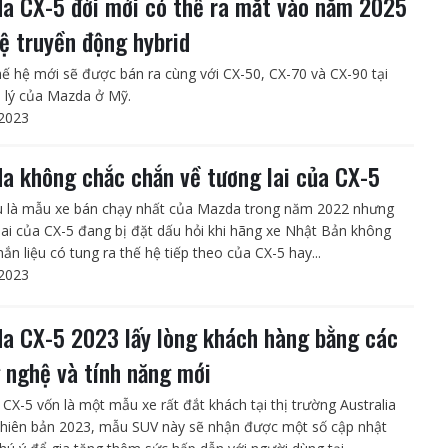
a CX-5 đời mới có thể ra mắt vào năm 2025
hệ truyền động hybrid
hế hệ mới sẽ được bán ra cùng với CX-50, CX-70 và CX-90 tại
i lý của Mazda ở Mỹ.
2023
a không chắc chắn về tương lai của CX-5
 là mẫu xe bán chạy nhất của Mazda trong năm 2022 nhưng
lai của CX-5 đang bị đặt dấu hỏi khi hãng xe Nhật Bản không
ắn liệu có tung ra thế hệ tiếp theo của CX-5 hay...
2023
a CX-5 2023 lấy lòng khách hàng bằng các
 nghệ và tính năng mới
CX-5 vốn là một mẫu xe rất đắt khách tại thị trường Australia
phiên bản 2023, mẫu SUV này sẽ nhận được một số cập nhật