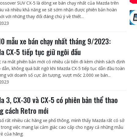
ossover SUV CX-5 là dòng xe bán chạy nhất của Mazda trên
ầu và nhiều khả năng xe sẽ sớm nhận được phiên bản hoàn
i với những thay đổi đáng chú ý về thiết...
2023
10 mẫu xe bán chạy nhất tháng 9/2023:
a CX-5 tiếp tục giữ ngôi đầu
ệc ra mắt phiên bản mới có nhiều cải tiến đi kèm chính sách định
p dẫn, không quá bất ngờ khi Mazda CX-5 tiếp tục dẫn đầu toàn
ường với doanh số cực ấn tượng, vượt mốc 2.000 xe bán...
2023
a 3, CX-30 và CX-5 có phiên bản thể thao
g cách Retro mới
số rất nhiều các hãng xe phổ thông, mình thấy Mazda rất có sở
 trong việc mang lại cảm giác cao cấp cho ngay cả những mẫu
 rẻ của hãng.