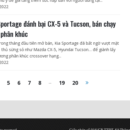
hú ý để gia tăng thêm sức hấp dẫn với người dùng tại...
2022
Sportage đánh bại CX-5 và Tucson, bán chạy
 phân khúc
rong tháng đầu tiên mở bán, Kia Sportage đã bất ngờ vượt mặt
i thủ sừng sỏ như Mazda CX-5, Hyundai Tucson… để giành lấy
ương phân khúc crossover hạng...
2022
5
6
7
8
...
19
20
s reserved.
Giấy phép số 916/GP-TTĐT, Sở Thông 