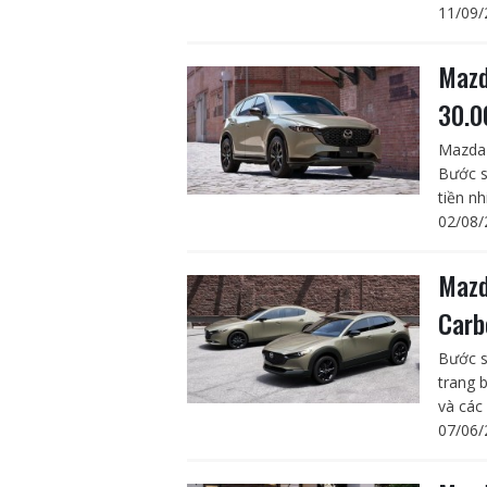
11/09/
Mazd
30.0
Mazda 
Bước s
tiền n
02/08/
Mazd
Carb
Bước s
trang 
và các
07/06/