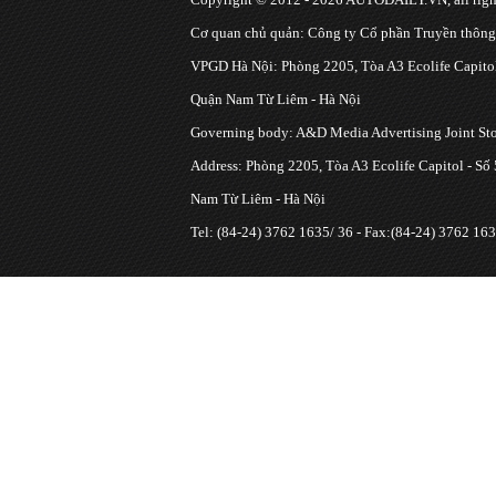
Cơ quan chủ quản: Công ty Cổ phần Truyền thôn
VPGD Hà Nội: Phòng 2205, Tòa A3 Ecolife Capitol
Quận Nam Từ Liêm - Hà Nội
Governing body: A&D Media Advertising Joint S
Address: Phòng 2205, Tòa A3 Ecolife Capitol - Số
Nam Từ Liêm - Hà Nội
Tel: (84-24) 3762 1635/ 36 - Fax:(84-24) 3762 163