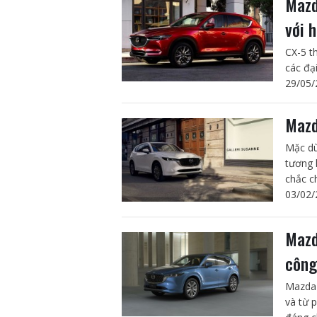
Mazd
với 
CX-5 t
các đạ
29/05/
Mazd
Mặc dù
tương 
chắc ch
03/02/
Mazd
công
Mazda 
và từ 