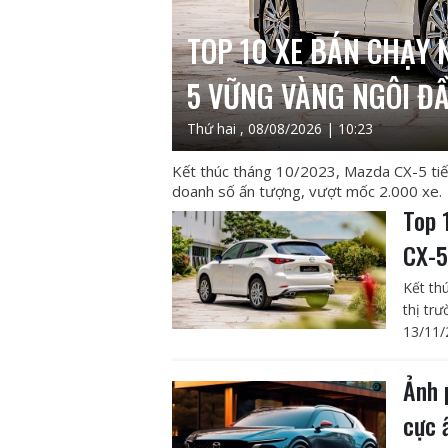
TOP 10 XE BÁN CHẠY 
5 VỮNG VÀNG NGÔI Đ
Thứ hai , 08/08/2026 | 10:23
Kết thúc tháng 10/2023, Mazda CX-5 tiếp
doanh số ấn tượng, vượt mốc 2.000 xe.
Top 
CX-5
Kết th
thị tr
13/11/
Ảnh 
cực 