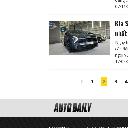
đáng c
07/11/
Kia 
nhất
Ngay t
các đố
ngôi v
17/08/
1
2
3
4
Copyright © 2012 - 2026 AUTODAILY.VN, all right