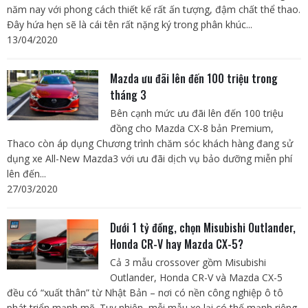
năm nay với phong cách thiết kế rất ấn tượng, đậm chất thể thao.
Đây hứa hẹn sẽ là cái tên rất nặng ký trong phân khúc...
13/04/2020
Mazda ưu đãi lên đến 100 triệu trong
tháng 3
Bên cạnh mức ưu đãi lên đến 100 triệu
đồng cho Mazda CX-8 bản Premium,
Thaco còn áp dụng Chương trình chăm sóc khách hàng đang sử
dụng xe All-New Mazda3 với ưu đãi dịch vụ bảo dưỡng miễn phí
lên đến...
27/03/2020
Dưới 1 tỷ đồng, chọn Misubishi Outlander,
Honda CR-V hay Mazda CX-5?
Cả 3 mẫu crossover gồm Misubishi
Outlander, Honda CR-V và Mazda CX-5
đều có “xuất thân” từ Nhật Bản – nơi có nền công nghiệp ô tô
phát triển mạnh mẽ. Tuy nhiên, mỗi mẫu xe lại có thế mạnh riêng