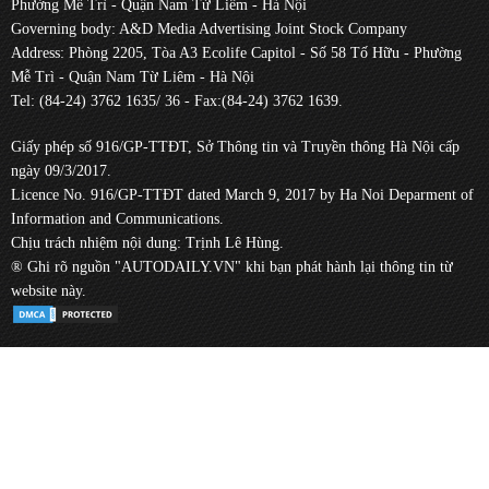
Phường Mễ Trì - Quận Nam Từ Liêm - Hà Nội
Governing body: A&D Media Advertising Joint Stock Company
Address: Phòng 2205, Tòa A3 Ecolife Capitol - Số 58 Tố Hữu - Phường
Mễ Trì - Quận Nam Từ Liêm - Hà Nội
Tel: (84-24) 3762 1635/ 36 - Fax:(84-24) 3762 1639.
Giấy phép số 916/GP-TTĐT, Sở Thông tin và Truyền thông Hà Nội cấp
ngày 09/3/2017.
Licence No. 916/GP-TTĐT dated March 9, 2017 by Ha Noi Deparment of
Information and Communications.
Chịu trách nhiệm nội dung: Trịnh Lê Hùng.
® Ghi rõ nguồn "AUTODAILY.VN" khi bạn phát hành lại thông tin từ
website này.