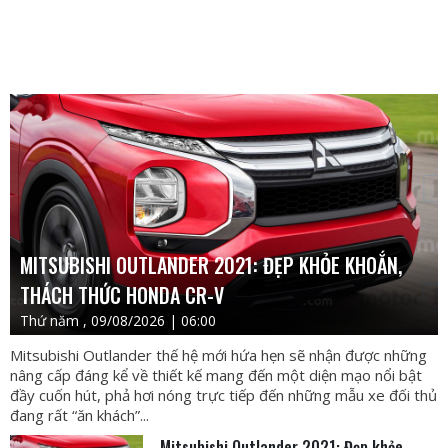
MITSUBISHI OUTLANDER 2021: ĐẸP KHỎE KHOẮN,
THÁCH THỨC HONDA CR-V
Thứ năm , 09/08/2026 | 06:00
Mitsubishi Outlander thế hệ mới hứa hẹn sẽ nhận được những
nâng cấp đáng kể về thiết kế mang đến một diện mạo nổi bật
đầy cuốn hút, phả hơi nóng trực tiếp đến những mẫu xe đối thủ
đang rất “ăn khách”...
Mitsubishi Outlander 2021: Đẹp khỏe