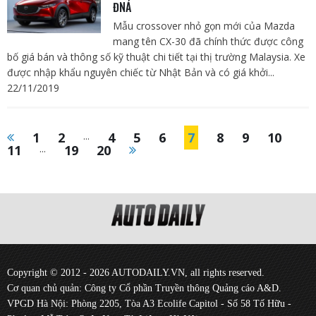
ĐNÁ
Mẫu crossover nhỏ gọn mới của Mazda
mang tên CX-30 đã chính thức được công
bố giá bán và thông số kỹ thuật chi tiết tại thị trường Malaysia. Xe
được nhập khẩu nguyên chiếc từ Nhật Bản và có giá khởi...
22/11/2019
1
2
...
4
5
6
7
8
9
10
11
...
19
20
Copyright © 2012 - 2026 AUTODAILY.VN, all rights reserved.
Cơ quan chủ quản: Công ty Cổ phần Truyền thông Quảng cáo A&D.
VPGD Hà Nội: Phòng 2205, Tòa A3 Ecolife Capitol - Số 58 Tố Hữu -