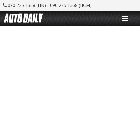
090 225 1368 (HN) - 090 225 1368 (HCM)
T
o
g
g
l
e
n
a
v
i
g
a
t
i
o
n