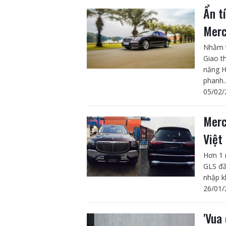
Ẩn t
Merc
Nhằm t
Giao t
năng H
phanh..
05/02/
Merc
Việt
Hơn 1 
GLS đầ
nhập k
26/01/
'Vua