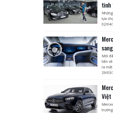
tinh
Những 
lựa ch
02/04/
Merc
sang
Mới đâ
tiên v
ra mắt 
29/03/
Merc
Việt
Merced
trường