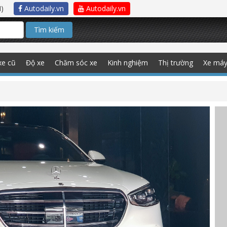
)
Autodaily.vn
Autodaily.vn
Tìm kiếm
xe cũ
Độ xe
Chăm sóc xe
Kinh nghiệm
Thị trường
Xe má