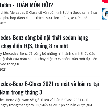
 tươm - TOÀN MÓN HỜI?
chiếc Mercedes S-Class cũ vẫn còn tinh tươm được xem là sự
ọn phù hợp dành cho ai thích "sưu tầm" dòng xe Đức "cổ".
2021
edes-Benz công bố nội thất sedan hạng
 chạy điện EQS, tháng 8 ra mắt
y Mercedes-Benz đã công bố những hình ảnh chính thức đầu
ề nội thất của mẫu sedan chạy điện EQS hoàn toàn mới dự kiến
vào tháng 8...
2021
edes-Benz E-Class 2021 ra mắt và bán ra tại
 Nam trong tháng 3
es-Benz Việt Nam sẽ giới thiệu và bán E-Class 2021 ra thị
 ngay trong tháng này. Dự kiến sẽ có 2 phiên bản được giới