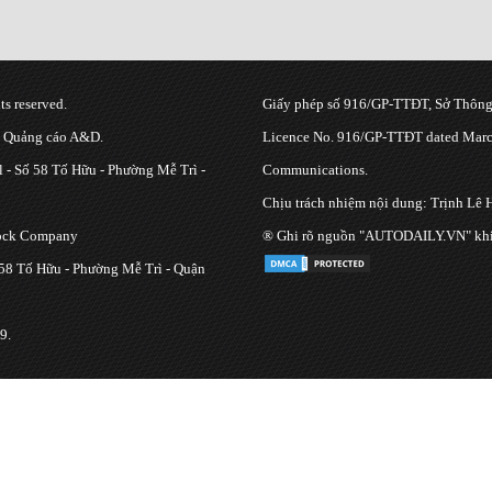
s reserved.
Giấy phép số 916/GP-TTĐT, Sở Thông 
g Quảng cáo A&D.
Licence No. 916/GP-TTĐT dated March
 - Số 58 Tố Hữu - Phường Mễ Trì -
Communications.
Chịu trách nhiệm nội dung: Trịnh Lê 
tock Company
® Ghi rõ nguồn "AUTODAILY.VN" khi bạ
 58 Tố Hữu - Phường Mễ Trì - Quận
9.