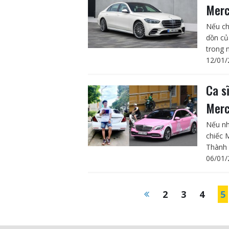
Merc
Nếu ch
dồn củ
trong 
12/01/
Ca s
Merc
Nếu nh
chiếc 
Thành 
06/01/
2
3
4
5