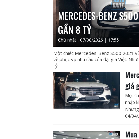
MERCEDES-BENZ S500 
GẦN 8 TỶ
Chủ nhật , 07/08/2026 | 17:55
Một chiếc Mercedes-Benz S500 2021 vừa
về phục vụ nhu cầu của đại gia Việt. Nh
tỷ...
Merc
giá 
Một ch
nhập k
Những 
04/04/
Mua 