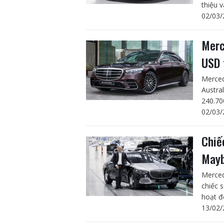
thiệu v
02/03/
Merc
USD 
Merced
Austra
240.70
02/03/
Chiế
Mayb
Merced
chiếc 
hoạt đ
13/02/