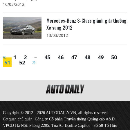
16/03/2012
Mercedes-Benz S-Class giành giải thưởng
Xe sang 2012
13/03/2012
1
2
...
45
46
47
48
49
50
51
52
Copyright © 2012 - 2026 AUTODAILY.VN, all rights reserved.
Cơ quan chủ quản: Công ty Cổ phần Truyền thông Quảng cáo A&D.
VPGD Hà Nội: Phòng 2205, Tòa A3 Ecolife Capitol - Số 58 Tố Hữu -