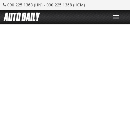
090 225 1368 (HN) - 090 225 1368 (HCM)
T
o
g
g
l
e
n
a
v
i
g
a
t
i
o
n