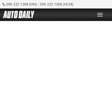
090 225 1368 (HN) - 090 225 1368 (HCM)
T
o
g
g
l
e
n
a
v
i
g
a
t
i
o
n