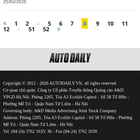
25/02/2020
1
2
...
5
6
7
8
9
10
11
12
...
51
52
Copyright © 2012 - 2026 AUTODAILY.VN, all rights reserved.
Cơ quan chủ quản: Công ty Cổ phần Truyền thông Quảng cáo A&D.
VPGD Hà Nội: Phòng 2205, Tòa A3 Ecolife Capitol - Số 58 Tố Hữu -
Phường Mễ Trì - Quận Nam Từ Liêm - Hà Nội
Governing body: A&D Media Advertising Joint Stock Company
Address: Phòng 2205, Tòa A3 Ecolife Capitol - Số 58 Tố Hữu - Phường
Mễ Trì - Quận Nam Từ Liêm - Hà Nội
Tel: (84-24) 3762 1635/ 36 - Fax:(84-24) 3762 1639.