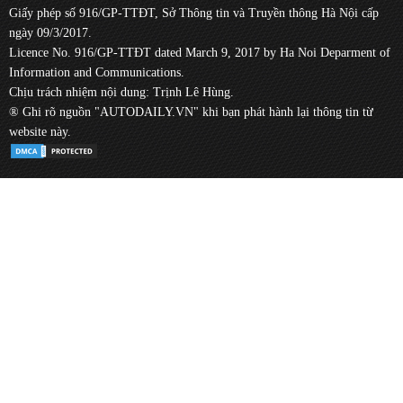
Giấy phép số 916/GP-TTĐT, Sở Thông tin và Truyền thông Hà Nội cấp
ngày 09/3/2017.
Licence No. 916/GP-TTĐT dated March 9, 2017 by Ha Noi Deparment of
Information and Communications.
Chịu trách nhiệm nội dung: Trịnh Lê Hùng.
® Ghi rõ nguồn "AUTODAILY.VN" khi bạn phát hành lại thông tin từ
website này.