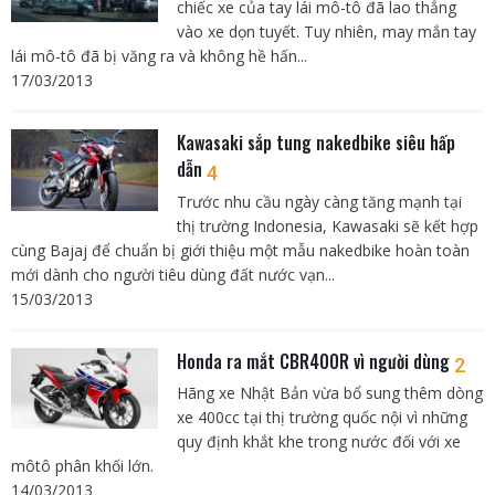
chiếc xe của tay lái mô-tô đã lao thẳng
vào xe dọn tuyết. Tuy nhiên, may mắn tay
lái mô-tô đã bị văng ra và không hề hấn...
17/03/2013
Kawasaki sắp tung nakedbike siêu hấp
dẫn
4
Trước nhu cầu ngày càng tăng mạnh tại
thị trường Indonesia, Kawasaki sẽ kết hợp
cùng Bajaj để chuẩn bị giới thiệu một mẫu nakedbike hoàn toàn
mới dành cho người tiêu dùng đất nước vạn...
15/03/2013
Honda ra mắt CBR400R vì người dùng
2
Hãng xe Nhật Bản vừa bổ sung thêm dòng
xe 400cc tại thị trường quốc nội vì những
quy định khắt khe trong nước đối với xe
môtô phân khối lớn.
14/03/2013