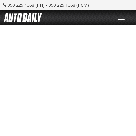
090 225 1368 (HN) - 090 225 1368 (HCM)
T
o
g
g
l
e
n
a
v
i
g
a
t
i
o
n