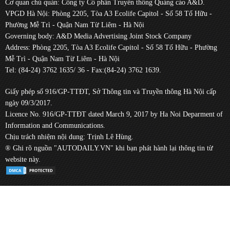
Cơ quan chủ quản: Công ty Cổ phần Truyền thông Quảng cáo A&D.
VPGD Hà Nội: Phòng 2205, Tòa A3 Ecolife Capitol - Số 58 Tố Hữu -
Phường Mễ Trì - Quận Nam Từ Liêm - Hà Nội
Governing body: A&D Media Advertising Joint Stock Company
Address: Phòng 2205, Tòa A3 Ecolife Capitol - Số 58 Tố Hữu - Phường
Mễ Trì - Quận Nam Từ Liêm - Hà Nội
Tel: (84-24) 3762 1635/ 36 - Fax:(84-24) 3762 1639.
Giấy phép số 916/GP-TTĐT, Sở Thông tin và Truyền thông Hà Nội cấp
ngày 09/3/2017.
Licence No. 916/GP-TTĐT dated March 9, 2017 by Ha Noi Deparment of
Information and Communications.
Chịu trách nhiệm nội dung: Trịnh Lê Hùng.
® Ghi rõ nguồn "AUTODAILY.VN" khi bạn phát hành lại thông tin từ
website này.