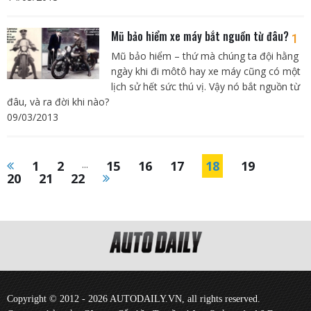
Mũ bảo hiểm xe máy bắt nguồn từ đâu?
1
Mũ bảo hiểm – thứ mà chúng ta đội hằng
ngày khi đi môtô hay xe máy cũng có một
lịch sử hết sức thú vị. Vậy nó bắt nguồn từ
đâu, và ra đời khi nào?
09/03/2013
1
2
...
15
16
17
18
19
20
21
22
Copyright © 2012 - 2026 AUTODAILY.VN, all rights reserved.