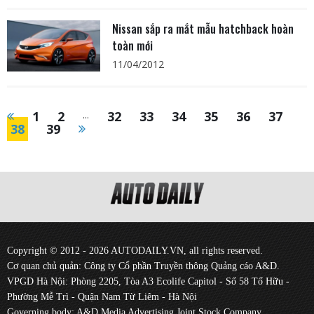
Nissan sắp ra mắt mẫu hatchback hoàn
toàn mới
11/04/2012
1
2
...
32
33
34
35
36
37
38
39
Copyright © 2012 - 2026 AUTODAILY.VN, all rights reserved.
Cơ quan chủ quản: Công ty Cổ phần Truyền thông Quảng cáo A&D.
VPGD Hà Nội: Phòng 2205, Tòa A3 Ecolife Capitol - Số 58 Tố Hữu -
Phường Mễ Trì - Quận Nam Từ Liêm - Hà Nội
Governing body: A&D Media Advertising Joint Stock Company