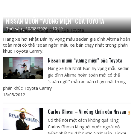
NISSAN MUỐN “VƯƠNG MIỆN” CỦA TOYOTA
Thứ sáu , 10/08/2026 | 10:49
Hãng xe hơi Nhật Bản hy vọng mẫu sedan gia đình Altima hoàn
toàn mới có thể “soán ngôi” mẫu xe bán chạy nhất trong phân
khúc Toyota Camry.
Nissan muốn “vương miện” của Toyota
Hãng xe hơi Nhật Bản hy vọng mẫu sedan
gia đình Altima hoàn toàn mới có thể
“soán ngôi” mẫu xe bán chạy nhất trong
phân khúc Toyota Camry.
18/05/2012
Carlos Ghosn – Vị công thần của Nissan
3
Có thể nói một cách không quá rằng,
Carlos Ghosn là người nước ngoài nổi
tiếng nhất tại đất nước Nhật Bản. Từ khi