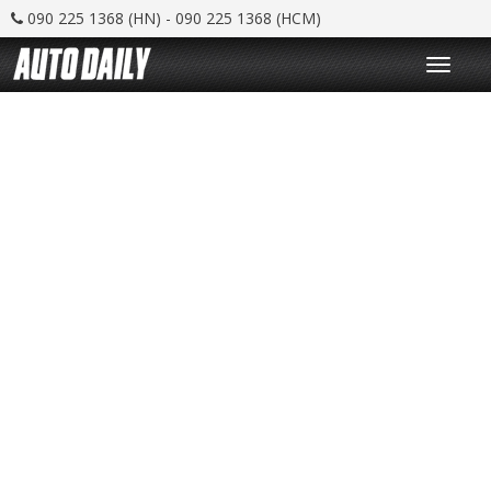
090 225 1368 (HN) - 090 225 1368 (HCM)
T
o
g
g
l
e
n
a
v
i
g
a
t
i
o
n