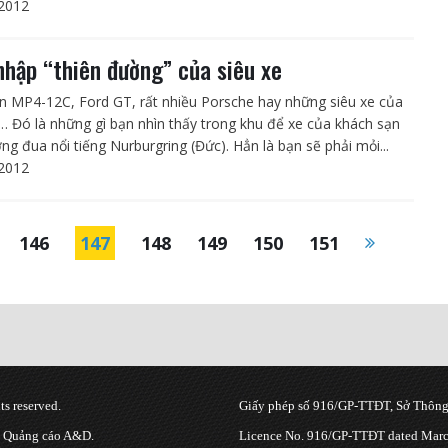
2012
nhập “thiên đường” của siêu xe
n MP4-12C, Ford GT, rất nhiều Porsche hay những siêu xe của
i… Đó là những gì bạn nhìn thấy trong khu để xe của khách sạn
ng đua nổi tiếng Nurburgring (Đức). Hẳn là bạn sẽ phải mỏi...
2012
146
147
148
149
150
151
s reserved.
Giấy phép số 916/GP-TTĐT, Sở Thông 
g Quảng cáo A&D.
Licence No. 916/GP-TTĐT dated March