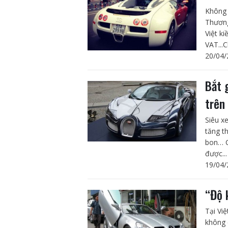
Không 
Thương
Việt k
VAT...C
20/04/
Bắt 
trên
Siêu x
tăng t
bon… C
được...
19/04/
“Độ 
Tại Vi
không 