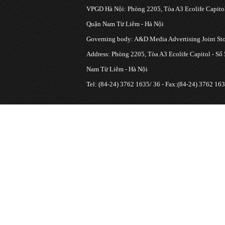
VPGD Hà Nội: Phòng 2205, Tòa A3 Ecolife Capitol
Quận Nam Từ Liêm - Hà Nội
Governing body: A&D Media Advertising Joint S
Address: Phòng 2205, Tòa A3 Ecolife Capitol - Số
Nam Từ Liêm - Hà Nội
Tel: (84-24) 3762 1635/ 36 - Fax:(84-24) 3762 163