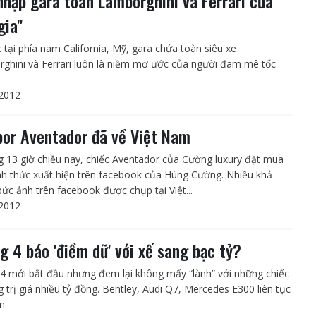
nhập gara toàn Lamborghini và Ferrari của
gia"
c tại phía nam California, Mỹ, gara chứa toàn siêu xe
ghini và Ferrari luôn là niềm mơ ước của người đam mê tốc
2012
or Aventador đã về Việt Nam
 13 giờ chiều nay, chiếc Aventador của Cường luxury đặt mua
nh thức xuất hiện trên facebook của Hùng Cường. Nhiều khả
bức ảnh trên facebook được chụp tại Việt...
2012
g 4 báo 'điềm dữ' với xế sang bạc tỷ?
4 mới bắt đầu nhưng đem lại không mấy “lành” với những chiếc
g trị giá nhiều tỷ đồng. Bentley, Audi Q7, Mercedes E300 liên tục
n.