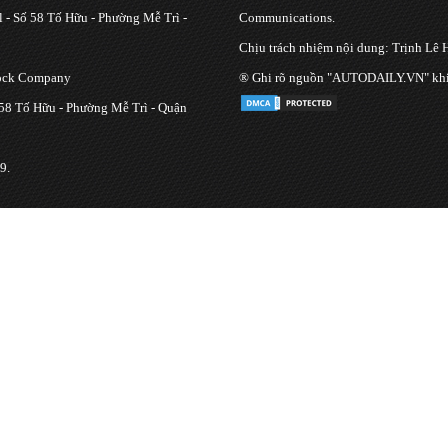
 - Số 58 Tố Hữu - Phường Mễ Trì -
Communications.
Chịu trách nhiệm nội dung: Trịnh Lê 
tock Company
® Ghi rõ nguồn "AUTODAILY.VN" khi bạ
 58 Tố Hữu - Phường Mễ Trì - Quận
9.