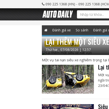
090 225 1368 (HN) - 090 225 1368 (HCM
Đánh giá xe
So sánh
Đánh giá 
LẠI THÊM MỘT SIÊU X
Mua - Bán xe ngay
Thứ hai , 07/08/2026 | 12:57
Một vụ tai nạn siêu xe nghiêm trọng tại 
Lại 
Một vụ
ngồi tr
23/04/
Siêu