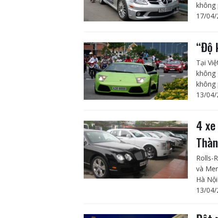
không p
17/04/
“Độ 
Tại Vi
không 
không p
13/04/
4 xe
Thàn
Rolls-
và Mer
Hà Nội
13/04/