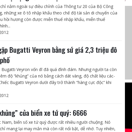
chỉ nằm ngoài sự điều chỉnh của Thông tư 20 của Bộ Công
, những xe ô tô nhập khẩu theo chế độ tài sản di chuyển của
iều hồi hương còn được miễn thuế nhập khẩu, miễn thuế
hính...
2012
gặp Bugatti Veyron bằng sứ giá 2,3 triệu đô
 phố
e Bugatti Veyron vốn dĩ đã quá đình đám. Nhưng người ta còn
hêm độ “khủng” của nó bằng cách dát vàng, độ chất liệu các-
hiếc Bugatti Veyron dưới đây trở thành “hàng cực độc” khi
2012
khủng” của biển xe tứ quý: 6666
ệt Nam, biển số xe tứ quý được rất nhiều người chuộng. Nó
chỉ mang lại may mắn mà còn rất nổi bật, dễ nhớ. Tuy nhiên,