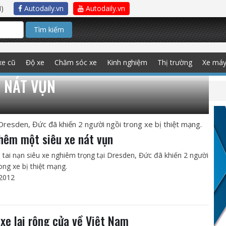
)
Autodaily.vn
Autodaily.vn
Tìm kiếm
xe cũ
Độ xe
Chăm sóc xe
Kinh nghiệm
Thị trường
Xe má
E NÁT VỤN
Dresden, Đức đã khiến 2 người ngồi trong xe bị thiệt mạng.
thêm một siêu xe nát vụn
 tai nạn siêu xe nghiêm trọng tại Dresden, Đức đã khiến 2 người
ong xe bị thiệt mạng.
2012
 xe lại rộng cửa về Việt Nam