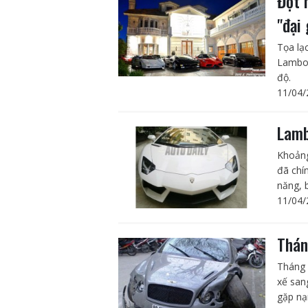
Đột 
"đại 
Tọa lạ
Lambor
độ.
11/04/
Lamb
Khoảng
đã chí
năng, 
11/04/
Thán
Tháng 
xế san
gặp nạ