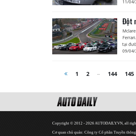
11/04/
Đột 
Mclare
Ferrar
tại đườ
09/04/
1
2
...
144
145
Copyright © 2012 - 2026 AUTODAILY.VN, all right
Cơ quan chủ quản: Công ty Cổ phần Truyền thôn