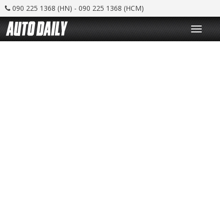
090 225 1368 (HN) - 090 225 1368 (HCM)
T
o
g
g
l
e
n
a
v
i
g
a
t
i
o
n