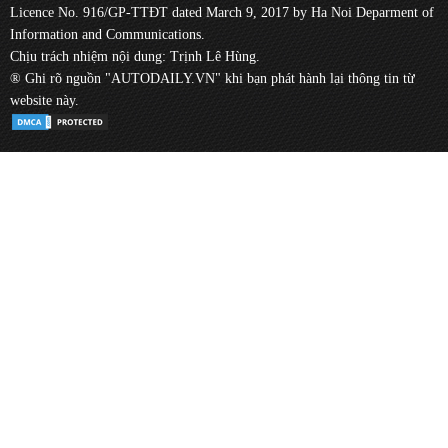
Licence No. 916/GP-TTĐT dated March 9, 2017 by Ha Noi Deparment of
Information and Communications.
Chịu trách nhiệm nội dung: Trịnh Lê Hùng.
® Ghi rõ nguồn "AUTODAILY.VN" khi bạn phát hành lại thông tin từ
website này.