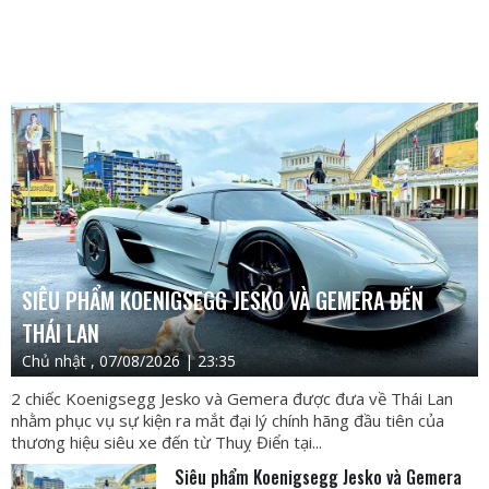
SIÊU PHẨM KOENIGSEGG JESKO VÀ GEMERA ĐẾN
THÁI LAN
Chủ nhật , 07/08/2026 | 23:35
2 chiếc Koenigsegg Jesko và Gemera được đưa về Thái Lan
nhằm phục vụ sự kiện ra mắt đại lý chính hãng đầu tiên của
thương hiệu siêu xe đến từ Thuỵ Điển tại...
Siêu phẩm Koenigsegg Jesko và Gemera