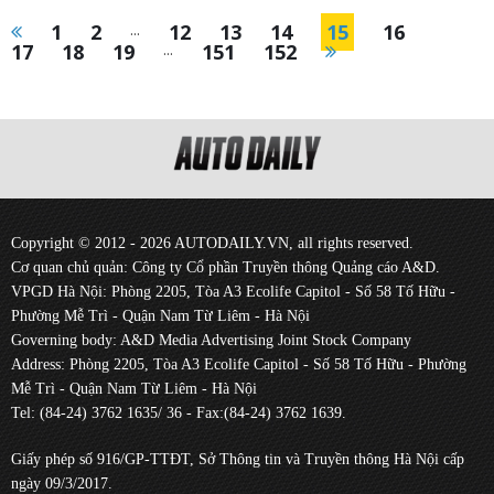
1
2
...
12
13
14
15
16
17
18
19
...
151
152
Copyright © 2012 - 2026 AUTODAILY.VN, all rights reserved.
Cơ quan chủ quản: Công ty Cổ phần Truyền thông Quảng cáo A&D.
VPGD Hà Nội: Phòng 2205, Tòa A3 Ecolife Capitol - Số 58 Tố Hữu -
Phường Mễ Trì - Quận Nam Từ Liêm - Hà Nội
Governing body: A&D Media Advertising Joint Stock Company
Address: Phòng 2205, Tòa A3 Ecolife Capitol - Số 58 Tố Hữu - Phường
Mễ Trì - Quận Nam Từ Liêm - Hà Nội
Tel: (84-24) 3762 1635/ 36 - Fax:(84-24) 3762 1639.
Giấy phép số 916/GP-TTĐT, Sở Thông tin và Truyền thông Hà Nội cấp
ngày 09/3/2017.