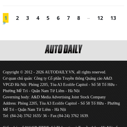
1
2
3
4
5
6
7
8
...
12
13
Copyright © 2012 - 2026 AUTODAILY.VN, all rights reserved.
Cơ quan chủ quản: Công ty Cổ phần Truyền thông Quảng cáo A&D.
VPGD Hà Nội: Phòng 2205, Tòa A3 Ecolife Capitol - Số 58 Tố Hữu -
Phường Mễ Trì - Quận Nam Từ Liêm - Hà Nội
Governing body: A&D Media Advertising Joint Stock Company
Address: Phòng 2205, Tòa A3 Ecolife Capitol - Số 58 Tố Hữu - Phường
Mễ Trì - Quận Nam Từ Liêm - Hà Nội
Tel: (84-24) 3762 1635/ 36 - Fax:(84-24) 3762 1639.