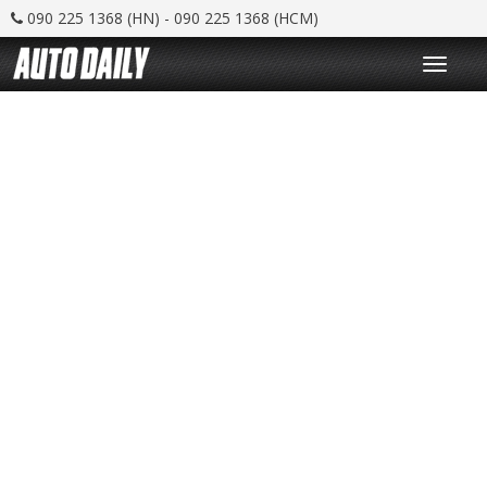
090 225 1368 (HN) - 090 225 1368 (HCM)
T
o
g
g
l
e
n
a
v
i
g
a
t
i
o
n