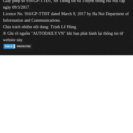
Giấy phép số 916/GP-TTĐT, Sở Thông tin và Truyền thông Hà Nội cấp
ngày 09/3/2017.
Licence No. 916/GP-TTĐT dated March 9, 2017 by Ha Noi Deparment of
Information and Communications.
Chịu trách nhiệm nội dung: Trịnh Lê Hùng.
® Ghi rõ nguồn "AUTODAILY.VN" khi bạn phát hành lại thông tin từ
website này.