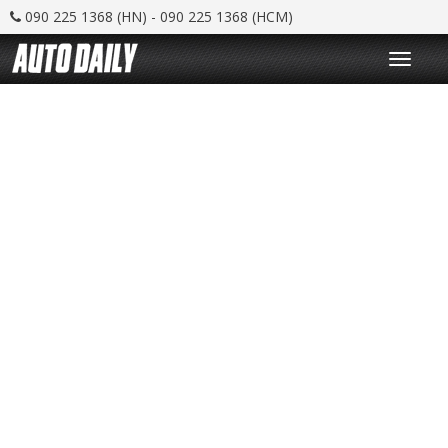
090 225 1368 (HN) - 090 225 1368 (HCM)
T
o
g
g
l
e
n
a
v
i
g
a
t
i
o
n