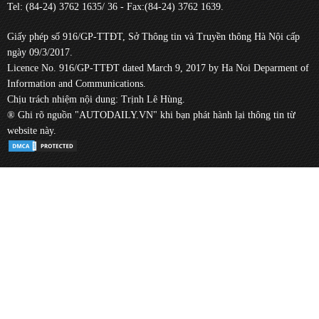
Tel: (84-24) 3762 1635/ 36 - Fax:(84-24) 3762 1639.
Giấy phép số 916/GP-TTĐT, Sở Thông tin và Truyền thông Hà Nội cấp
ngày 09/3/2017.
Licence No. 916/GP-TTĐT dated March 9, 2017 by Ha Noi Deparment of
Information and Communications.
Chịu trách nhiệm nội dung: Trịnh Lê Hùng.
® Ghi rõ nguồn "AUTODAILY.VN" khi bạn phát hành lại thông tin từ
website này.