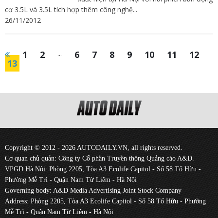
cơ 3.5L và 3.5L tích hợp thêm công nghệ...
26/11/2012
1
2
...
6
7
8
9
10
11
12
13
Copyright © 2012 - 2026 AUTODAILY.VN, all rights reserved.
Cơ quan chủ quản: Công ty Cổ phần Truyền thông Quảng cáo A&D.
VPGD Hà Nội: Phòng 2205, Tòa A3 Ecolife Capitol - Số 58 Tố Hữu -
Phường Mễ Trì - Quận Nam Từ Liêm - Hà Nội
Governing body: A&D Media Advertising Joint Stock Company
Address: Phòng 2205, Tòa A3 Ecolife Capitol - Số 58 Tố Hữu - Phường
Mễ Trì - Quận Nam Từ Liêm - Hà Nội