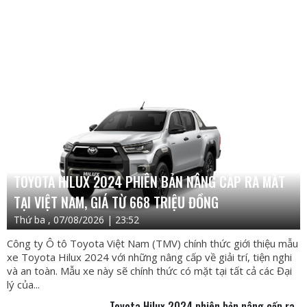
TOYOTA HILUX 2024 PHIÊN BẢN NÂNG CẤP RA MẮT
TẠI VIỆT NAM, GIÁ TỪ 668 TRIỆU ĐỒNG
Thứ ba , 07/08/2026 | 23:52
Công ty Ô tô Toyota Việt Nam (TMV) chính thức giới thiệu mẫu
xe Toyota Hilux 2024 với những nâng cấp về giải trí, tiện nghi
và an toàn. Mẫu xe này sẽ chính thức có mặt tại tất cả các Đại
lý của...
Toyota Hilux 2024 phiên bản nâng cấp ra