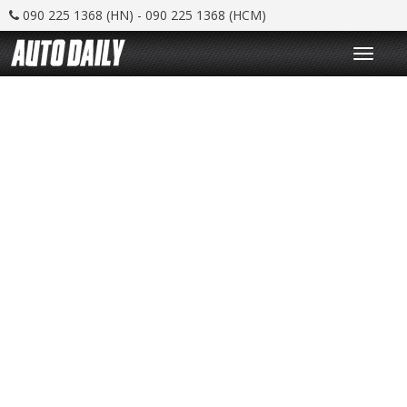
090 225 1368 (HN) - 090 225 1368 (HCM)
T
o
g
g
l
e
n
a
v
i
g
a
t
i
o
n