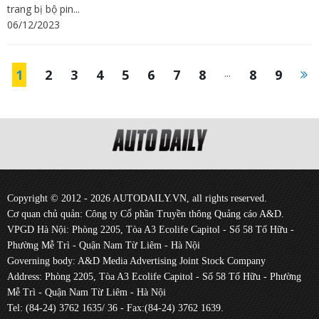
trang bị bộ pin...
06/12/2023
1
2
3
4
5
6
7
8
...
8
9
Copyright © 2012 - 2026 AUTODAILY.VN, all rights reserved.
Cơ quan chủ quản: Công ty Cổ phần Truyền thông Quảng cáo A&D.
VPGD Hà Nội: Phòng 2205, Tòa A3 Ecolife Capitol - Số 58 Tố Hữu -
Phường Mễ Trì - Quận Nam Từ Liêm - Hà Nội
Governing body: A&D Media Advertising Joint Stock Company
Address: Phòng 2205, Tòa A3 Ecolife Capitol - Số 58 Tố Hữu - Phường
Mễ Trì - Quận Nam Từ Liêm - Hà Nội
Tel: (84-24) 3762 1635/ 36 - Fax:(84-24) 3762 1639.