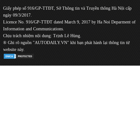
Giấy phép số 916/GP-TTĐT, Sở Thông tin và Truyền thông Hà Nội cấp
ngày 09/3/2017.
Licence No. 916/GP-TTĐT dated March 9, 2017 by Ha Noi Deparment of
Information and Communications.
Chịu trách nhiệm nội dung: Trịnh Lê Hùng.
® Ghi rõ nguồn "AUTODAILY.VN" khi bạn phát hành lại thông tin từ
website này.