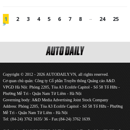
1
2
3
4
5
6
7
8
...
24
25
Copyright © 2012 - 2026 AUTODAILY.VN, all rights reserved.
Cơ quan chủ quản: Công ty Cổ phần Truyền thông Quảng cáo A&D.
VPGD Hà Nội: Phòng 2205, Tòa A3 Ecolife Capitol - Số 58 Tố Hữu -
Phường Mễ Trì - Quận Nam Từ Liêm - Hà Nội
Governing body: A&D Media Advertising Joint Stock Company
Address: Phòng 2205, Tòa A3 Ecolife Capitol - Số 58 Tố Hữu - Phường
Mễ Trì - Quận Nam Từ Liêm - Hà Nội
Tel: (84-24) 3762 1635/ 36 - Fax:(84-24) 3762 1639.