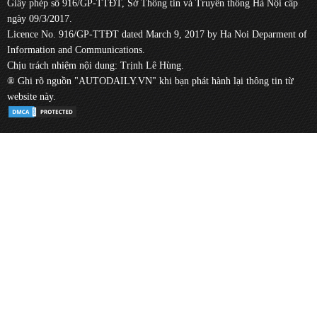
Giấy phép số 916/GP-TTĐT, Sở Thông tin và Truyền thông Hà Nội cấp
ngày 09/3/2017.
Licence No. 916/GP-TTĐT dated March 9, 2017 by Ha Noi Deparment of
Information and Communications.
Chịu trách nhiệm nội dung: Trịnh Lê Hùng.
® Ghi rõ nguồn "AUTODAILY.VN" khi bạn phát hành lại thông tin từ
website này.