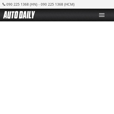
090 225 1368 (HN) - 090 225 1368 (HCM)
T
o
g
g
l
e
n
a
v
i
g
a
t
i
o
n