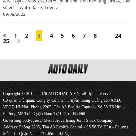
Ativ. Toyota Vios 2023 được phát triển trên nền tảng DNGA, chia
sẻ với Toyota Raize, Toyota...
09/08/2022
1
2
3
4
5
6
7
8
...
24
25
Copyright © 2012 - 2026 AUTODAILY.VN, all rights reserved.
Cơ quan chủ quản: Công ty Cổ phần Truyền thông Quảng cáo A&D.
VPGD Hà Nội: Phòng 2205, Tòa A3 Ecolife Capitol - Số 58 Tố Hữu -
Phường Mễ Trì - Quận Nam Từ Liêm - Hà Nội
Governing body: A&D Media Advertising Joint Stock Company
Address: Phòng 2205, Tòa A3 Ecolife Capitol - Số 58 Tố Hữu - Phường
Mễ Trì - Quận Nam Từ Liêm - Hà Nội