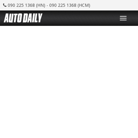
090 225 1368 (HN) - 090 225 1368 (HCM)
T
o
g
g
l
e
n
a
v
i
g
a
t
i
o
n