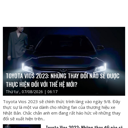
TOYOTA VIOS 2023: NHỮNG THAY ĐỔI NÀO SẼ ĐƯỢC
THỰC HIỆN ĐỐI VỚI THẾ HỆ MỚI?
Thứ tư , 07/08/2026 | 06:17
Toyota Vios 2023 sẽ chính thức trình làng vào ngày 9/8. Đây
thực sự là một vui dành cho những fan của thương hiệu xe
Nhật Bản. Chắc chắn anh em đang rất háo hức về những thay
đổi sẽ xuất hiện trên...
Toyota Vios 2023: Những thay đổi nào sẽ