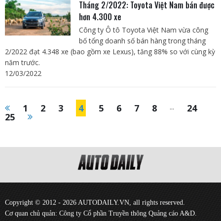
Tháng 2/2022: Toyota Việt Nam bán được
hơn 4.300 xe
Công ty Ô tô Toyota Việt Nam vừa công
bố tổng doanh số bán hàng trong tháng
2/2022 đạt 4.348 xe (bao gồm xe Lexus), tăng 88% so với cùng kỳ
năm trước.
12/03/2022
1
2
3
4
5
6
7
8
...
24
25
Copyright © 2012 - 2026 AUTODAILY.VN, all rights reserved.
Cơ quan chủ quản: Công ty Cổ phần Truyền thông Quảng cáo A&D.