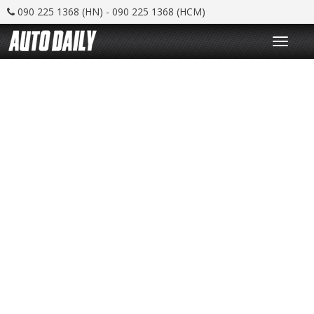
090 225 1368 (HN) - 090 225 1368 (HCM)
T
o
g
g
l
e
n
a
v
i
g
a
t
i
o
n