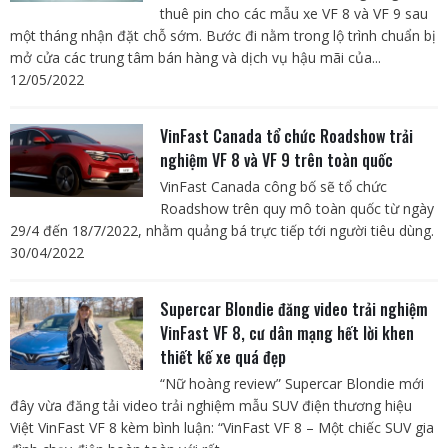
thuê pin cho các mẫu xe VF 8 và VF 9 sau
một tháng nhận đặt chỗ sớm. Bước đi nằm trong lộ trình chuẩn bị
mở cửa các trung tâm bán hàng và dịch vụ hậu mãi của...
12/05/2022
VinFast Canada tổ chức Roadshow trải
nghiệm VF 8 và VF 9 trên toàn quốc
VinFast Canada công bố sẽ tổ chức
Roadshow trên quy mô toàn quốc từ ngày
29/4 đến 18/7/2022, nhằm quảng bá trực tiếp tới người tiêu dùng.
30/04/2022
Supercar Blondie đăng video trải nghiệm
VinFast VF 8, cư dân mạng hết lời khen
thiết kế xe quá đẹp
“Nữ hoàng review” Supercar Blondie mới
đây vừa đăng tải video trải nghiệm mẫu SUV điện thương hiệu
Việt VinFast VF 8 kèm bình luận: “VinFast VF 8 – Một chiếc SUV gia