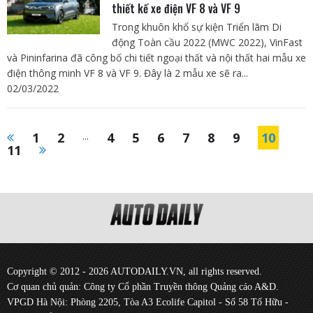
thiết kế xe điện VF 8 và VF 9
Trong khuôn khổ sự kiện Triển lãm Di
động Toàn cầu 2022 (MWC 2022), VinFast
và Pininfarina đã công bố chi tiết ngoại thất và nội thất hai mẫu xe
điện thông minh VF 8 và VF 9. Đây là 2 mẫu xe sẽ ra...
02/03/2022
1
2
...
4
5
6
7
8
9
10
11
Copyright © 2012 - 2026 AUTODAILY.VN, all rights reserved.
Cơ quan chủ quản: Công ty Cổ phần Truyền thông Quảng cáo A&D.
VPGD Hà Nội: Phòng 2205, Tòa A3 Ecolife Capitol - Số 58 Tố Hữu -