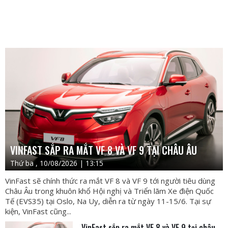
VINFAST SẮP RA MẮT VF 8 VÀ VF 9 TẠI CHÂU ÂU
Thứ ba , 10/08/2026 | 13:15
VinFast sẽ chính thức ra mắt VF 8 và VF 9 tới người tiêu dùng
Châu Âu trong khuôn khổ Hội nghị và Triển lãm Xe điện Quốc
Tế (EVS35) tại Oslo, Na Uy, diễn ra từ ngày 11-15/6. Tại sự
kiện, VinFast cũng...
VinFast sắp ra mắt VF 8 và VF 9 tại châu