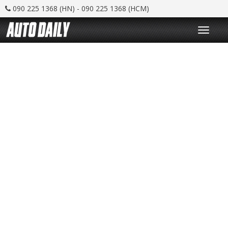
090 225 1368 (HN) - 090 225 1368 (HCM)
T
o
g
g
l
e
n
a
v
i
g
a
t
i
o
n