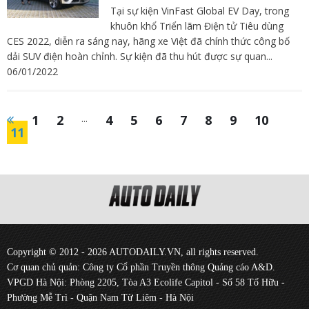
Tại sự kiện VinFast Global EV Day, trong
khuôn khổ Triển lãm Điện tử Tiêu dùng
CES 2022, diễn ra sáng nay, hãng xe Việt đã chính thức công bố
dải SUV điện hoàn chỉnh. Sự kiện đã thu hút được sự quan...
06/01/2022
1
2
...
4
5
6
7
8
9
10
11
Copyright © 2012 - 2026 AUTODAILY.VN, all rights reserved.
Cơ quan chủ quản: Công ty Cổ phần Truyền thông Quảng cáo A&D.
VPGD Hà Nội: Phòng 2205, Tòa A3 Ecolife Capitol - Số 58 Tố Hữu -
Phường Mễ Trì - Quận Nam Từ Liêm - Hà Nội