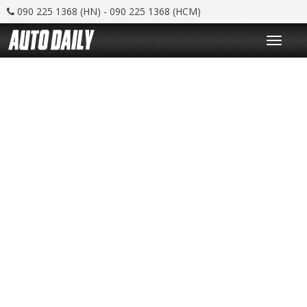
090 225 1368 (HN) - 090 225 1368 (HCM)
T
o
g
g
l
e
n
a
v
i
g
a
t
i
o
n