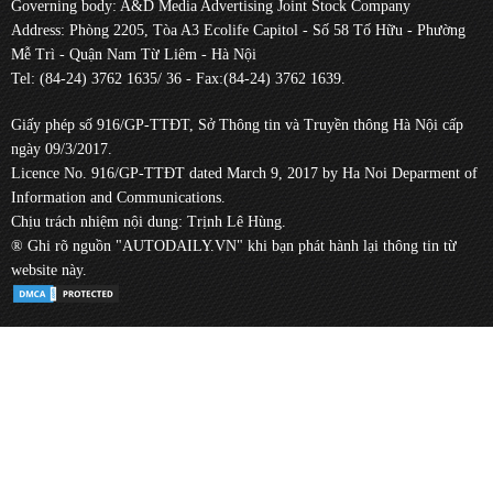
Governing body: A&D Media Advertising Joint Stock Company
Address: Phòng 2205, Tòa A3 Ecolife Capitol - Số 58 Tố Hữu - Phường
Mễ Trì - Quận Nam Từ Liêm - Hà Nội
Tel: (84-24) 3762 1635/ 36 - Fax:(84-24) 3762 1639.
Giấy phép số 916/GP-TTĐT, Sở Thông tin và Truyền thông Hà Nội cấp
ngày 09/3/2017.
Licence No. 916/GP-TTĐT dated March 9, 2017 by Ha Noi Deparment of
Information and Communications.
Chịu trách nhiệm nội dung: Trịnh Lê Hùng.
® Ghi rõ nguồn "AUTODAILY.VN" khi bạn phát hành lại thông tin từ
website này.