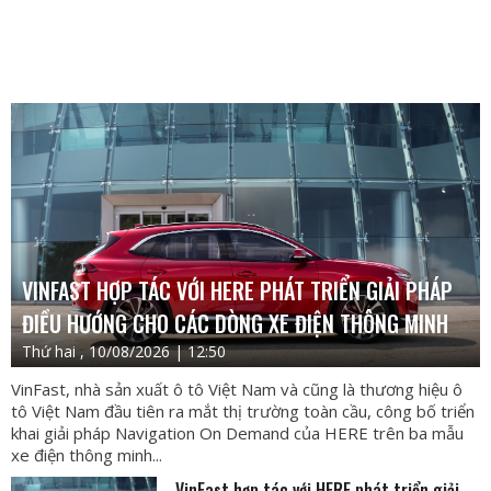
VINFAST HỢP TÁC VỚI HERE PHÁT TRIỂN GIẢI PHÁP
ĐIỀU HƯỚNG CHO CÁC DÒNG XE ĐIỆN THÔNG MINH
Thứ hai , 10/08/2026 | 12:50
VinFast, nhà sản xuất ô tô Việt Nam và cũng là thương hiệu ô
tô Việt Nam đầu tiên ra mắt thị trường toàn cầu, công bố triển
khai giải pháp Navigation On Demand của HERE trên ba mẫu
xe điện thông minh...
VinFast hợp tác với HERE phát triển giải