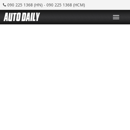
090 225 1368 (HN) - 090 225 1368 (HCM)
T
o
g
g
l
e
n
a
v
i
g
a
t
i
o
n