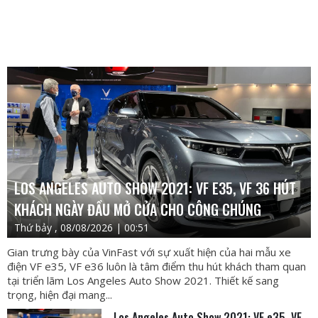
LOS ANGELES AUTO SHOW 2021: VF E35, VF 36 HÚT
KHÁCH NGÀY ĐẦU MỞ CỬA CHO CÔNG CHÚNG
Thứ bảy , 08/08/2026 | 00:51
Gian trưng bày của VinFast với sự xuất hiện của hai mẫu xe
điện VF e35, VF e36 luôn là tâm điểm thu hút khách tham quan
tại triển lãm Los Angeles Auto Show 2021. Thiết kế sang
trọng, hiện đại mang...
Los Angeles Auto Show 2021: VF e35, VF