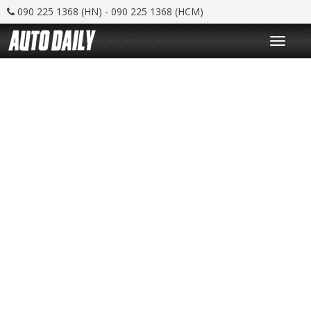
090 225 1368 (HN) - 090 225 1368 (HCM)
T
o
g
g
l
e
n
a
v
i
g
a
t
i
o
n