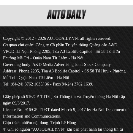
Copyright © 2012 - 2026 AUTODAILY.VN, all rights reserved.
Cơ quan chủ quản: Công ty Cổ phần Truyền thông Quảng cáo A&D.
VPGD Hà Nội: Phòng 2205, Tòa A3 Ecolife Capitol - Số 58 Tố Hữu -
Phường Mễ Trì - Quận Nam Từ Liêm - Hà Nội
Governing body: A&D Media Advertising Joint Stock Company
Address: Phòng 2205, Tòa A3 Ecolife Capitol - Số 58 Tố Hữu - Phường
Mễ Trì - Quận Nam Từ Liêm - Hà Nội
Tel: (84-24) 3762 1635/ 36 - Fax:(84-24) 3762 1639.
Giấy phép số 916/GP-TTĐT, Sở Thông tin và Truyền thông Hà Nội cấp
ngày 09/3/2017.
Licence No. 916/GP-TTĐT dated March 9, 2017 by Ha Noi Deparment of
Information and Communications.
Chịu trách nhiệm nội dung: Trịnh Lê Hùng.
® Ghi rõ nguồn "AUTODAILY.VN" khi bạn phát hành lại thông tin từ