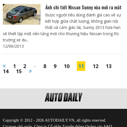
Ảnh chi tiết Nissan Sunny vừa mới ra mắt
Được người tiêu dùng đánh giá cao về sự
kết hợp giữa chất lượng, không gian nội
thất và cảm giác lái, Sunny 2013 hứa hẹn
sẽ thiết lập một nền tảng mới cho thương hiệu Nissan trong thị
trường xe du...
12/06/2013
1
2
...
8
9
10
11
12
13
14
15
Copyright © 2012 - 2026 AUTODAILY.VN, all rights reserved.
Cơ quan chủ quản: Công ty Cổ phần Truyền thông Quảng cáo A&D.