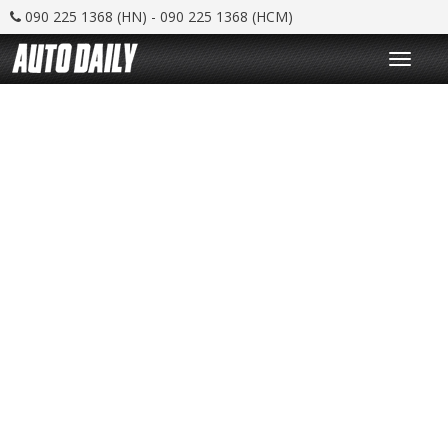
090 225 1368 (HN) - 090 225 1368 (HCM)
T
o
g
g
l
e
n
a
v
i
g
a
t
i
o
n