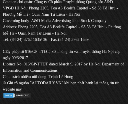
Cơ quan chủ quản: Công ty Cổ phần Truyền thông Quảng cáo A&D.
VPGD Hà Nội: Phòng 2205, Tòa A3 Ecolife Capitol - Số 58 Tố Hữu -
Phường Mễ Trì - Quận Nam Từ Liêm - Hà Nội
Governing body: A&D Media Advertising Joint Stock Company
Address: Phòng 2205, Tòa A3 Ecolife Capitol - Số 58 Tố Hữu - Phường
Mễ Trì - Quận Nam Từ Liêm - Hà Nội
Tel: (84-24) 3762 1635/ 36 - Fax:(84-24) 3762 1639.
Giấy phép số 916/GP-TTĐT, Sở Thông tin và Truyền thông Hà Nội cấp
ngày 09/3/2017.
Licence No. 916/GP-TTĐT dated March 9, 2017 by Ha Noi Deparment of
Information and Communications.
Chịu trách nhiệm nội dung: Trịnh Lê Hùng.
® Ghi rõ nguồn "AUTODAILY.VN" khi bạn phát hành lại thông tin từ
website này.