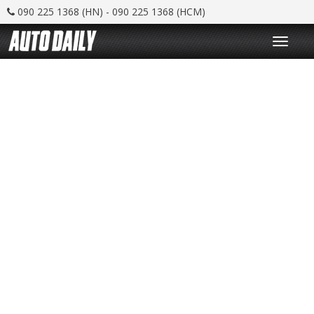
090 225 1368 (HN) - 090 225 1368 (HCM)
T
o
g
g
l
e
n
a
v
i
g
a
t
i
o
n