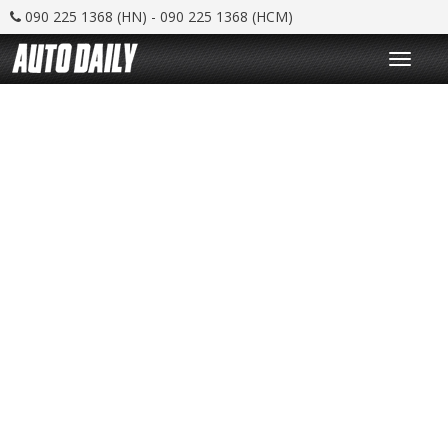
090 225 1368 (HN) - 090 225 1368 (HCM)
T
o
g
g
l
e
n
a
v
i
g
a
t
i
o
n