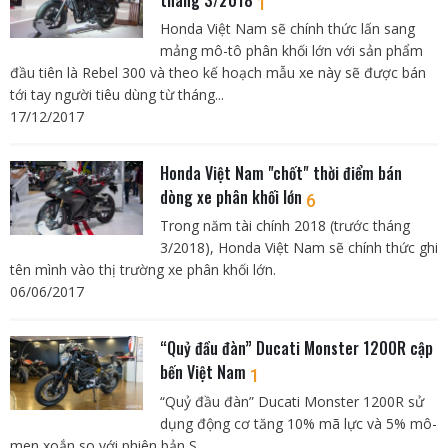
1
Honda Việt Nam sẽ chính thức lấn sang
mảng mô-tô phân khối lớn với sản phẩm
đầu tiên là Rebel 300 và theo kế hoạch mẫu xe này sẽ được bán
tới tay người tiêu dùng từ tháng...
17/12/2017
Honda Việt Nam "chốt" thời điểm bán
dòng xe phân khối lớn
6
Trong năm tài chính 2018 (trước tháng
3/2018), Honda Việt Nam sẽ chính thức ghi
tên mình vào thị trường xe phân khối lớn.
06/06/2017
“Quỷ đầu đàn” Ducati Monster 1200R cập
bến Việt Nam
1
“Quỷ đầu đàn” Ducati Monster 1200R sử
dụng động cơ tăng 10% mã lực và 5% mô-
men xoắn so với phiên bản S.