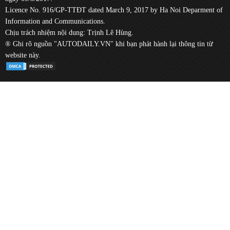
Licence No. 916/GP-TTĐT dated March 9, 2017 by Ha Noi Deparment of
Information and Communications.
Chịu trách nhiệm nội dung: Trịnh Lê Hùng.
® Ghi rõ nguồn "AUTODAILY.VN" khi bạn phát hành lại thông tin từ
website này.