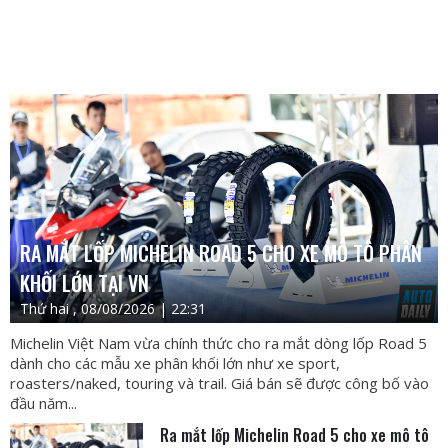
RA MẮT LỐP MICHELIN ROAD 5 CHO XE MÔ TÔ PHÂN
KHỐI LỚN TẠI VN
Thứ hai , 08/08/2026 | 22:31
Michelin Việt Nam vừa chính thức cho ra mắt dòng lốp Road 5
dành cho các mẫu xe phân khối lớn như xe sport,
roasters/naked, touring và trail. Giá bán sẽ được công bố vào
đầu năm...
Ra mắt lốp Michelin Road 5 cho xe mô tô