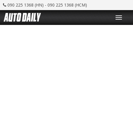
090 225 1368 (HN) - 090 225 1368 (HCM)
T
o
g
g
l
e
n
a
v
i
g
a
t
i
o
n