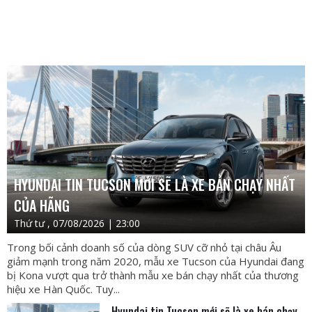
HYUNDAI TIN TUCSON MỚI SẼ LÀ XE BÁN CHẠY NHẤT
CỦA HÃNG
Thứ tư , 07/08/2026 | 23:00
Trong bối cảnh doanh số của dòng SUV cỡ nhỏ tại châu Âu
giảm mạnh trong năm 2020, mẫu xe Tucson của Hyundai đang
bị Kona vượt qua trở thành mẫu xe bán chạy nhất của thương
hiệu xe Hàn Quốc. Tuy...
Hyundai tin Tucson mới sẽ là xe bán chạy