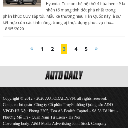
Hyundai Tucson thế hệ thứ 4 hứa hẹn sẽ là
nhân tố mang tính đột phá nhất trong
phân khúc CUV sắp tới. Mẫu xe thương hiệu Hàn Quốc này là sự
kết hợp của các tính năng, trang bị thực dụng phục vụ nhu...
18/05/2020
1
2
3
4
5
Copyright © 2012 - 2026 AUTODAILY.VN, all rights reserved.
Cơ quan chủ quản: Công ty Cổ phần Truyền thông Quảng cáo A&D.
VPGD Hà Nội: Phòng 2205, Tòa A3 Ecolife Capitol - Số 58 Tố Hữu -
Phường Mễ Trì - Quận Nam Từ Liêm - Hà Nội
Governing body: A&D Media Advertising Joint Stock Company