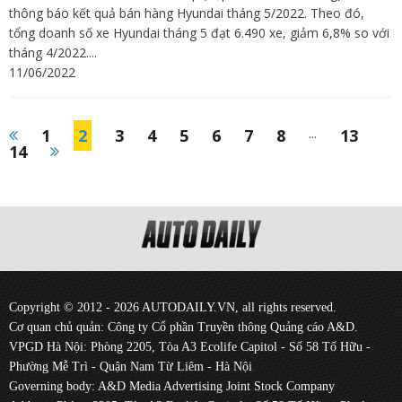
thông báo kết quả bán hàng Hyundai tháng 5/2022. Theo đó,
tổng doanh số xe Hyundai tháng 5 đạt 6.490 xe, giảm 6,8% so với
tháng 4/2022....
11/06/2022
1
2
3
4
5
6
7
8
...
13
14
Copyright © 2012 - 2026 AUTODAILY.VN, all rights reserved.
Cơ quan chủ quản: Công ty Cổ phần Truyền thông Quảng cáo A&D.
VPGD Hà Nội: Phòng 2205, Tòa A3 Ecolife Capitol - Số 58 Tố Hữu -
Phường Mễ Trì - Quận Nam Từ Liêm - Hà Nội
Governing body: A&D Media Advertising Joint Stock Company