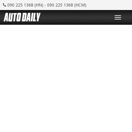
090 225 1368 (HN) - 090 225 1368 (HCM)
T
o
g
g
l
e
n
a
v
i
g
a
t
i
o
n