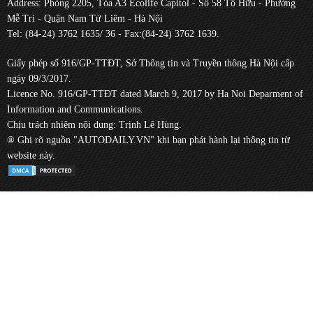
Address: Phòng 2205, Tòa A3 Ecolife Capitol - Số 58 Tố Hữu - Phường
Mễ Trì - Quận Nam Từ Liêm - Hà Nội
Tel: (84-24) 3762 1635/ 36 - Fax:(84-24) 3762 1639.
Giấy phép số 916/GP-TTĐT, Sở Thông tin và Truyền thông Hà Nội cấp
ngày 09/3/2017.
Licence No. 916/GP-TTĐT dated March 9, 2017 by Ha Noi Deparment of
Information and Communications.
Chịu trách nhiệm nội dung: Trịnh Lê Hùng.
® Ghi rõ nguồn "AUTODAILY.VN" khi bạn phát hành lại thông tin từ
website này.