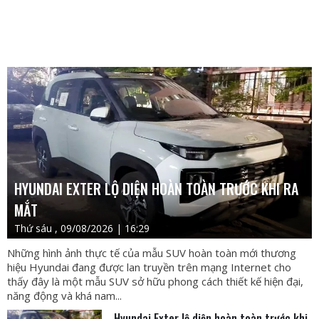
HYUNDAI EXTER LỘ DIỆN HOÀN TOÀN TRƯỚC KHI RA
MẮT
Thứ sáu , 09/08/2026 | 16:29
Những hình ảnh thực tế của mẫu SUV hoàn toàn mới thương
hiệu Hyundai đang được lan truyền trên mạng Internet cho
thấy đây là một mẫu SUV sở hữu phong cách thiết kế hiện đại,
năng động và khá nam...
Hyundai Exter lộ diện hoàn toàn trước khi