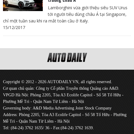
Lamborghini vừa giới thiệu siêu SUV Urus
tới người tiêu dùng châu Á tại Singapore,
chỉ một tuần sau khi ra mắt toàn cầu ở Italy.
15/12/2017
Copyright © 2012 - 2026 AUTODAILY.VN, all rights reserved.
Cơ quan chủ quản: Công ty Cổ phần Truyền thông Quảng cáo A&D.
VPGD Hà Nội: Phòng 2205, Tòa A3 Ecolife Capitol - Số 58 Tố Hữu -
Phường Mễ Trì - Quận Nam Từ Liêm - Hà Nội
Governing body: A&D Media Advertising Joint Stock Company
Address: Phòng 2205, Tòa A3 Ecolife Capitol - Số 58 Tố Hữu - Phường
Mễ Trì - Quận Nam Từ Liêm - Hà Nội
Tel: (84-24) 3762 1635/ 36 - Fax:(84-24) 3762 1639.