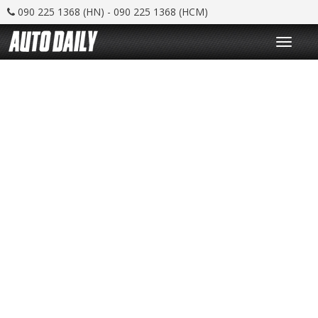
090 225 1368 (HN) - 090 225 1368 (HCM)
T
o
g
g
l
e
n
a
v
i
g
a
t
i
o
n