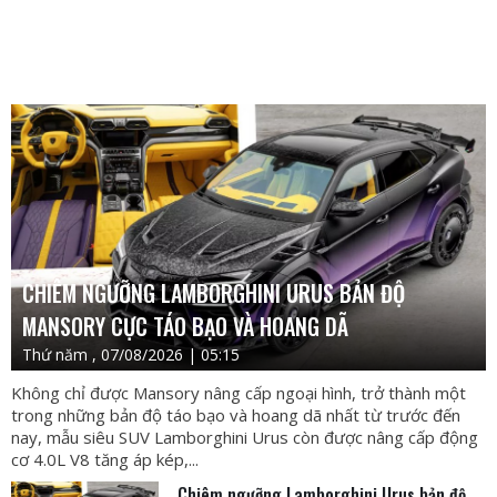
CHIÊM NGƯỠNG LAMBORGHINI URUS BẢN ĐỘ
MANSORY CỰC TÁO BẠO VÀ HOANG DÃ
Thứ năm , 07/08/2026 | 05:15
Không chỉ được Mansory nâng cấp ngoại hình, trở thành một
trong những bản độ táo bạo và hoang dã nhất từ trước đến
nay, mẫu siêu SUV Lamborghini Urus còn được nâng cấp động
cơ 4.0L V8 tăng áp kép,...
Chiêm ngưỡng Lamborghini Urus bản độ