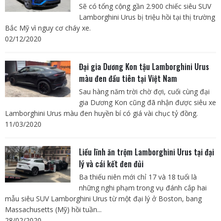
Sẽ có tổng cộng gần 2.900 chiếc siêu SUV
Lamborghini Urus bị triệu hồi tại thị trường
Bắc Mỹ vì nguy cơ cháy xe.
02/12/2020
Đại gia Dương Kon tậu Lamborghini Urus
màu đen đầu tiên tại Việt Nam
Sau hàng năm trời chờ đợi, cuối cùng đại
gia Dương Kon cũng đã nhận được siêu xe
Lamborghini Urus màu đen huyền bí có giá vài chục tỷ đồng.
11/03/2020
Liều lĩnh ăn trộm Lamborghini Urus tại đại
lý và cái kết đen đủi
Ba thiếu niên mới chỉ 17 và 18 tuổi là
những nghi phạm trong vụ đánh cắp hai
mẫu siêu SUV Lamborghini Urus từ một đại lý ở Boston, bang
Massachusetts (Mỹ) hồi tuần...
28/02/2020