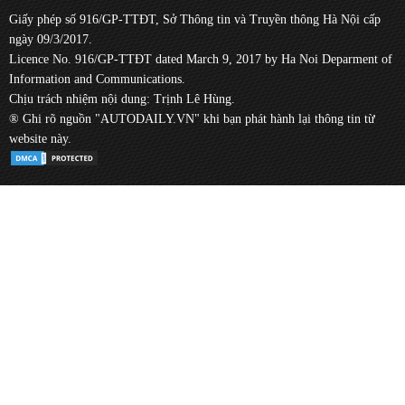
Giấy phép số 916/GP-TTĐT, Sở Thông tin và Truyền thông Hà Nội cấp
ngày 09/3/2017.
Licence No. 916/GP-TTĐT dated March 9, 2017 by Ha Noi Deparment of
Information and Communications.
Chịu trách nhiệm nội dung: Trịnh Lê Hùng.
® Ghi rõ nguồn "AUTODAILY.VN" khi bạn phát hành lại thông tin từ
website này.