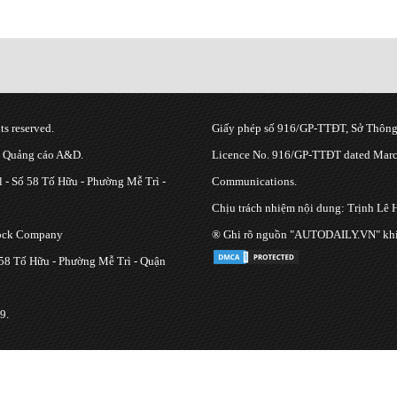
s reserved.
Giấy phép số 916/GP-TTĐT, Sở Thông 
g Quảng cáo A&D.
Licence No. 916/GP-TTĐT dated March
 - Số 58 Tố Hữu - Phường Mễ Trì -
Communications.
Chịu trách nhiệm nội dung: Trịnh Lê 
tock Company
® Ghi rõ nguồn "AUTODAILY.VN" khi bạ
 58 Tố Hữu - Phường Mễ Trì - Quận
9.