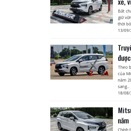
xe, 
Bất ch
giữ vữ
thời bỏ
13/09/
Truy
được
Theo b
của Mi
năm 20
sang...
18/08/
Mits
năm 
Chính 