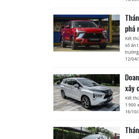
Thán
phá 
Kết th
số ấn 
trường 
12/04/
Doan
xây 
Kết th
1.900 x
16/10/
Thán