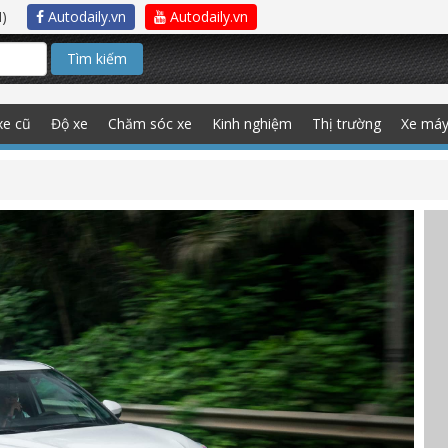
)
Autodaily.vn
Autodaily.vn
Tìm kiếm
xe cũ
Độ xe
Chăm sóc xe
Kinh nghiệm
Thị trường
Xe má