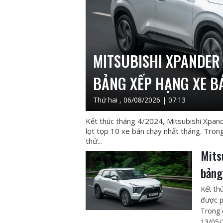
MITSUBISHI XPANDER 
BẢNG XẾP HẠNG XE B
Thứ hai , 06/08/2026 | 07:13
Kết thúc tháng 4/2024, Mitsubishi Xpan
lọt tọp 10 xe bán chạy nhất tháng. Tron
thứ...
Mits
bảng
Kết th
được p
Trong 
13/05/