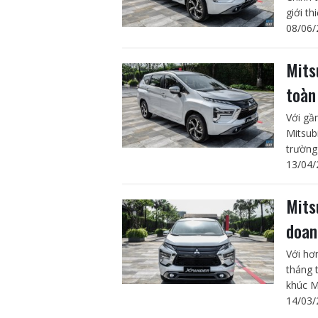
giới t
08/06/
Mits
toàn
Với gầ
Mitsub
trường
13/04/
Mits
doan
Với hơ
tháng 
khúc MP
14/03/