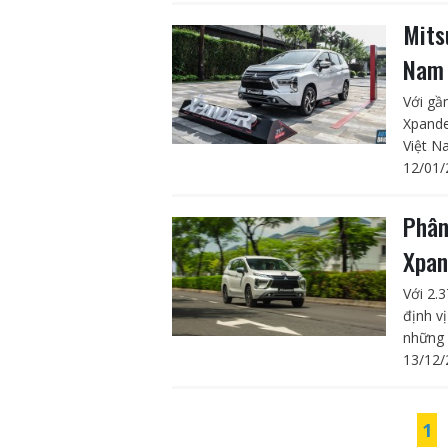
Mits
Nam
Với gầ
Xpande
Việt N
12/01/
Phân
Xpan
Với 2.
định v
những 
13/12/
1