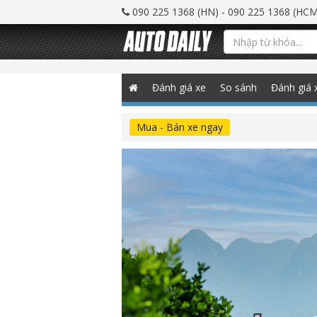
090 225 1368 (HN) - 090 225 1368 (HCM
Đánh giá xe
So sánh
Đánh giá 
Mua - Bán xe ngay