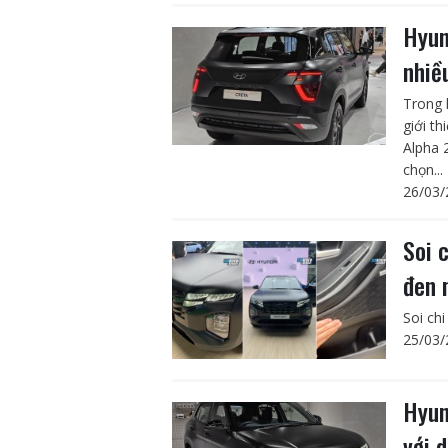
Hyun
nhiề
Trong 
giới t
Alpha 
chọn...
26/03/
Soi 
đen 
Soi ch
25/03/
Hyun
với 