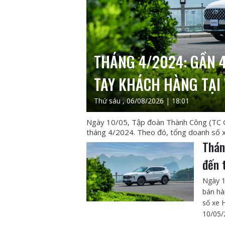
THÁNG 4/2024: GẦN 4
TAY KHÁCH HÀNG TẠI 
Thứ sáu , 06/08/2026 | 18:01
Ngày 10/05, Tập đoàn Thành Công (TC 
tháng 4/2024. Theo đó, tổng doanh số x
Thán
đến 
Ngày 1
bán hà
số xe 
10/05/