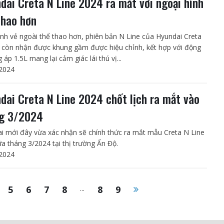
dai Creta N Line 2024 ra mắt với ngoại hình
thao hơn
nh vẻ ngoài thể thao hơn, phiên bản N Line của Hyundai Creta
ft còn nhận được khung gầm được hiệu chỉnh, kết hợp với động
 áp 1.5L mang lại cảm giác lái thú vị...
2024
dai Creta N Line 2024 chốt lịch ra mắt vào
g 3/2024
i mới đây vừa xác nhận sẽ chính thức ra mắt mẫu Creta N Line
ữa tháng 3/2024 tại thị trường Ấn Độ.
2024
5
6
7
8
...
8
9