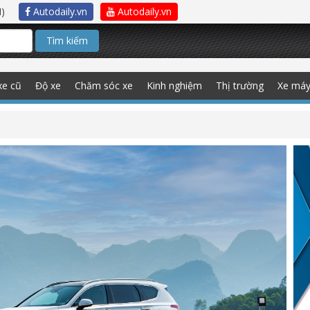
)
Autodaily.vn
Autodaily.vn
Tìm kiếm
xe cũ
Độ xe
Chăm sóc xe
Kinh nghiệm
Thị trường
Xe má