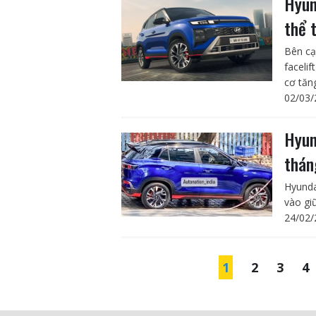
Hyun
thể 
Bên cạ
faceli
cơ tăng
02/03/
Hyun
thán
Hyunda
vào gi
24/02/
1
2
3
4