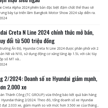
i Creta Alpha 2024 phiên bản đặc biệt đậm chất thể thao sẽ
rưng bày tại triển lãm Bangkok Motor Show 2024 sắp diễn ra.
2024
dai Creta N Line 2024 chính thức mở bán,
quy đổi từ 500 triệu đồng
ị trường Ấn Độ, Hyundai Creta N Line 2024 được phân phối với 2
bản N8 và N10, sử dụng động cơ xăng tăng áp 1.5L với các tùy
ộp số MT và...
2024
g 2/2024: Doanh số xe Hyundai giảm mạnh,
hơn 2.000 xe
àn Thành Công (TC GROUP) vừa thông báo kết quả bán hàng
ô Hyundai tháng 2/2024. Theo đó, tổng doanh số xe Hyundai
2 đạt 2.033 xe, giảm mạnh so với mức hơn 3.500 xe của tháng...