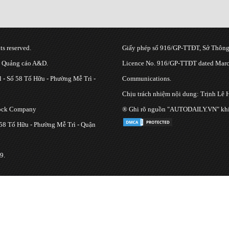
s reserved.
Giấy phép số 916/GP-TTĐT, Sở Thông 
g Quảng cáo A&D.
Licence No. 916/GP-TTĐT dated March
 - Số 58 Tố Hữu - Phường Mễ Trì -
Communications.
Chịu trách nhiệm nội dung: Trịnh Lê 
tock Company
® Ghi rõ nguồn "AUTODAILY.VN" khi bạ
 58 Tố Hữu - Phường Mễ Trì - Quận
9.