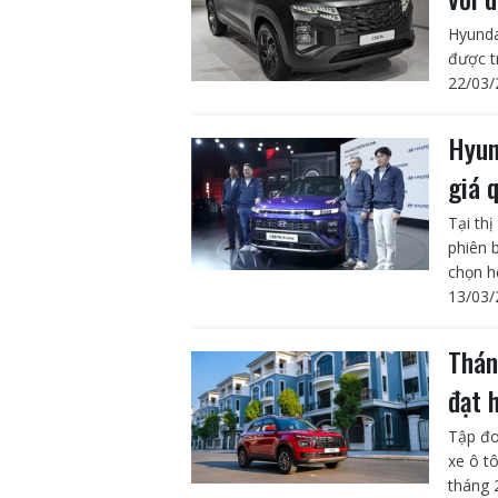
Hyunda
được t
22/03/
Hyun
giá 
Tại th
phiên 
chọn h
13/03/
Thán
đạt 
Tập đo
xe ô t
tháng 