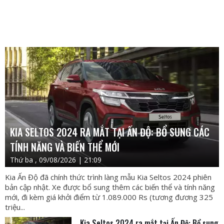
KIA SELTOS 2024 RA MẮT TẠI ẤN ĐỘ: BỔ SUNG CÁC
TÍNH NĂNG VÀ BIẾN THỂ MỚI
Thứ ba , 09/08/2026 | 21:09
Kia Ấn Độ đã chính thức trình làng mẫu Kia Seltos 2024 phiên
bản cập nhật. Xe được bổ sung thêm các biến thể và tính năng
mới, đi kèm giá khởi điểm từ 1.089.000 Rs (tương đương 325
triệu...
Kia Seltos 2024 ra mắt tại Ấn Độ: Bổ sung