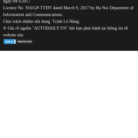
ngày 09/3/2017.
Licence No. 916/GP-TTĐT dated March 9, 2017 by Ha Noi Deparment of
Information and Communications.
Chịu trách nhiệm nội dung: Trịnh Lê Hùng.
® Ghi rõ nguồn "AUTODAILY.VN" khi bạn phát hành lại thông tin từ
website này.