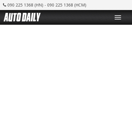
090 225 1368 (HN) - 090 225 1368 (HCM)
T
o
g
g
l
e
n
a
v
i
g
a
t
i
o
n