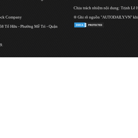
Chịu trách nhiệm nội dung: Trịnh Lê 
tock Company
® Ghi rõ nguồn "AUTODAILY.VN" khi bạ
 58 Tố Hữu - Phường Mễ Trì - Quận
9.