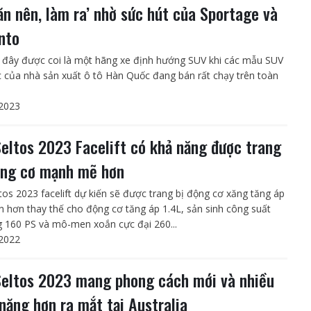
‘ăn nên, làm ra’ nhờ sức hút của Sportage và
nto
ờ đây được coi là một hãng xe định hướng SUV khi các mẫu SUV
c của nhà sản xuất ô tô Hàn Quốc đang bán rất chạy trên toàn
2023
Seltos 2023 Facelift có khả năng được trang
ộng cơ mạnh mẽ hơn
ltos 2023 facelift dự kiến sẽ được trang bị động cơ xăng tăng áp
ớn hơn thay thế cho động cơ tăng áp 1.4L, sản sinh công suất
 160 PS và mô-men xoắn cực đại 260...
2022
Seltos 2023 mang phong cách mới và nhiều
 năng hơn ra mắt tại Australia