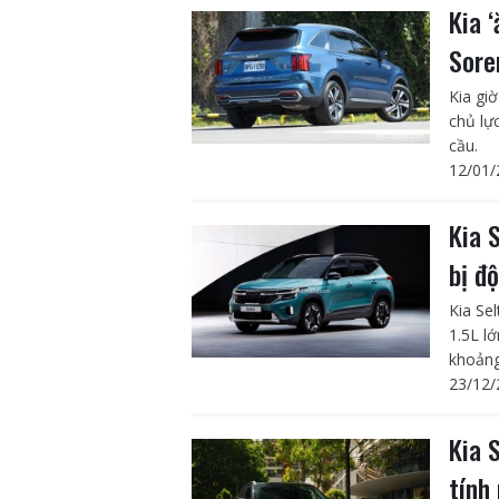
Kia 
Sore
Kia gi
chủ lự
cầu.
12/01/
Kia 
bị đ
Kia Se
1.5L l
khoảng
23/12/
Kia 
tính