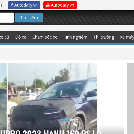
)
Autodaily.vn
Autodaily.vn
Tìm kiếm
xe cũ
Độ xe
Chăm sóc xe
Kinh nghiệm
Thị trường
Xe má
 TURBO 2023 MẠNH 160 PS LỘ