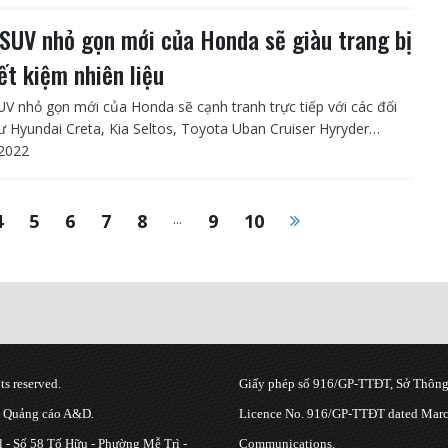
SUV nhỏ gọn mới của Honda sẽ giàu trang bị
iết kiệm nhiên liệu
V nhỏ gọn mới của Honda sẽ cạnh tranh trực tiếp với các đối
ư Hyundai Creta, Kia Seltos, Toyota Uban Cruiser Hyryder…
2022
4
5
6
7
8
...
9
10
s reserved.
Giấy phép số 916/GP-TTĐT, Sở Thông 
g Quảng cáo A&D.
Licence No. 916/GP-TTĐT dated March
 - Số 58 Tố Hữu - Phường Mễ Trì -
Communications.