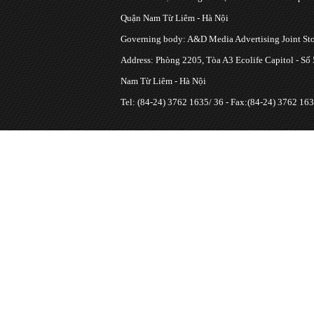
Quận Nam Từ Liêm - Hà Nội
Governing body: A&D Media Advertising Joint S
Address: Phòng 2205, Tòa A3 Ecolife Capitol - Số
Nam Từ Liêm - Hà Nội
Tel: (84-24) 3762 1635/ 36 - Fax:(84-24) 3762 163