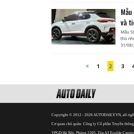
Mẫu 
và t
Mẫu SU
thủ nh
31/08/
1
2
3
Copyright © 2012 - 2026 AUTODAILY.VN, all right
Cơ quan chủ quản: Công ty Cổ phần Truyền thôn
VPGD Hà Nội: Phòng 2205, Tòa A3 Ecolife Capitol