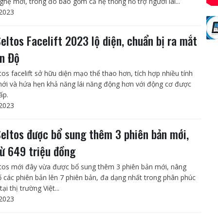
ghệ mới, trong đó bao gồm cả hệ thống hỗ trợ người lái...
2023
Seltos Facelift 2023 lộ diện, chuẩn bị ra mắt
Ấn Độ
tos facelift sở hữu diện mạo thể thao hơn, tích hợp nhiều tính
ới và hứa hẹn khả năng lái năng động hơn với động cơ được
ấp.
2023
Seltos được bổ sung thêm 3 phiên bản mới,
từ 649 triệu đồng
ltos mới đây vừa được bổ sung thêm 3 phiên bản mới, nâng
ố các phiên bản lên 7 phiên bản, đa dạng nhất trong phân phúc
ại thị trường Việt...
2023