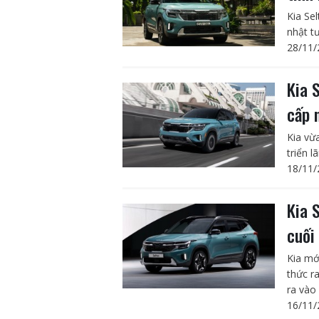
Kia Se
nhật t
28/11/
Kia 
cấp 
Kia vừ
triển 
18/11/
Kia 
cuối
Kia mớ
thức r
ra vào 
16/11/