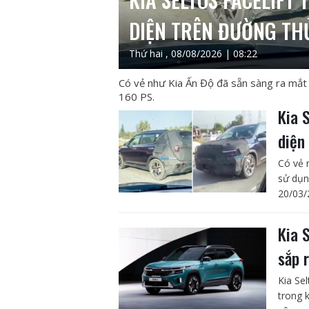
DIỆN TRÊN ĐƯỜNG TH
Thứ hai , 08/08/2026 | 08:22
Có vẻ như Kia Ấn Độ đã sẵn sàng ra mắt 
160 PS.
Kia 
diện
Có vẻ 
sử dụn
20/03/
Kia 
sắp 
Kia Se
trong 