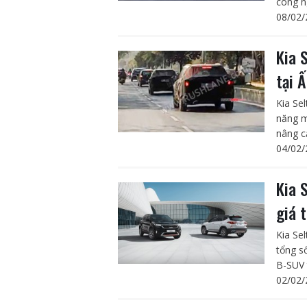
công n
08/02/
Kia 
tại 
Kia Sel
năng m
nâng c
04/02/
Kia 
giá 
Kia Se
tổng s
B-SUV t
02/02/