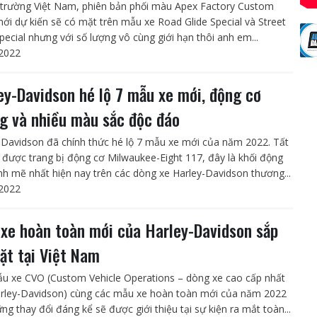
ị trường Việt Nam, phiên bản phối màu Apex Factory Custom
mới dự kiến sẽ có mặt trên mẫu xe Road Glide Special và Street
pecial nhưng với số lượng vô cùng giới hạn thôi anh em...
2022
ey-Davidson hé lộ 7 mẫu xe mới, động cơ
g và nhiều màu sắc độc đáo
-Davidson đã chính thức hé lộ 7 mẫu xe mới của năm 2022. Tất
 được trang bị động cơ Milwaukee-Eight 117, đây là khối động
h mẽ nhất hiện nay trên các dòng xe Harley-Davidson thương...
2022
 xe hoàn toàn mới của Harley-Davidson sắp
ặt tại Việt Nam
u xe CVO (Custom Vehicle Operations – dòng xe cao cấp nhất
rley-Davidson) cùng các mẫu xe hoàn toàn mới của năm 2022
ng thay đổi đáng kể sẽ được giới thiệu tại sự kiện ra mắt toàn...