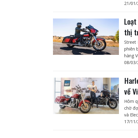
21/01/
Loạt
thị 
Street
phiên 
hàng Vi
08/03/
Harl
về V
Hôm qu
chờ đợ
và Elec
17/11/