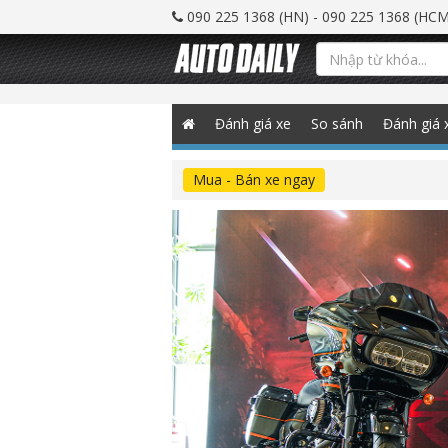
090 225 1368 (HN) - 090 225 1368 (HCM
Đánh giá xe
So sánh
Đánh giá 
Mua - Bán xe ngay