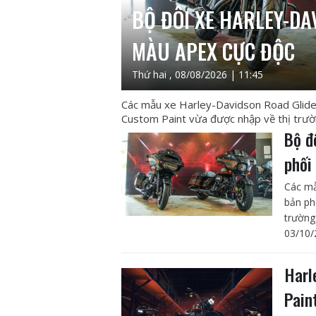
BỘ ĐÔI XE HARLEY-DA
MÀU APEX CỰC ĐỘC
Thứ hai , 08/08/2026 | 11:45
Các mẫu xe Harley-Davidson Road Glide 
Custom Paint vừa được nhập về thị trường
Bộ đ
phối
Các mẫ
bản ph
trường 
03/10/
Harl
Pain