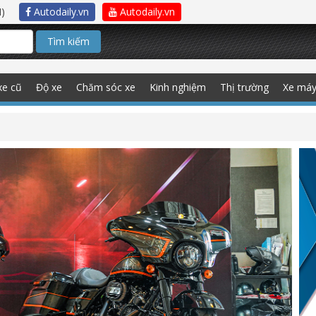
)
Autodaily.vn
Autodaily.vn
Tìm kiếm
xe cũ
Độ xe
Chăm sóc xe
Kinh nghiệm
Thị trường
Xe má