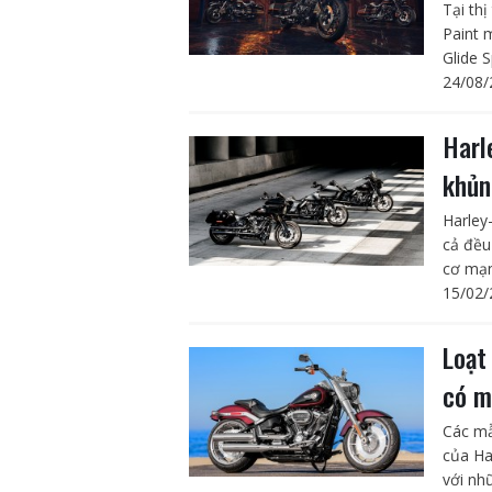
Tại th
Paint 
Glide S
24/08/
Harl
khủn
Harley
cả đều
cơ mạn
15/02/
Loạt
có m
Các mẫ
của Ha
với nhữ