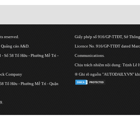
s reserved.
Giấy phép số 916/GP-TTĐT, Sở Thông 
g Quảng cáo A&D.
Licence No. 916/GP-TTĐT dated March
 - Số 58 Tố Hữu - Phường Mễ Trì -
Communications.
Chịu trách nhiệm nội dung: Trịnh Lê 
tock Company
® Ghi rõ nguồn "AUTODAILY.VN" khi bạ
 58 Tố Hữu - Phường Mễ Trì - Quận
9.