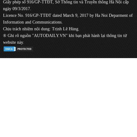
Giấy phép số 916/GP-TTĐT, Sở Thông tin và Truyền thông Hà Nội cấp
ngày 09/3/2017.
Licence No. 916/GP-TTĐT dated March 9, 2017 by Ha Noi Deparment of
Information and Communications.
Chịu trách nhiệm nội dung: Trịnh Lê Hùng.
® Ghi rõ nguồn "AUTODAILY.VN" khi bạn phát hành lại thông tin từ
website này.