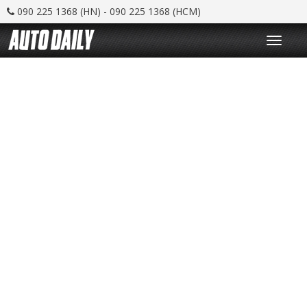
090 225 1368 (HN) - 090 225 1368 (HCM)
T
o
g
g
l
e
n
a
v
i
g
a
t
i
o
n