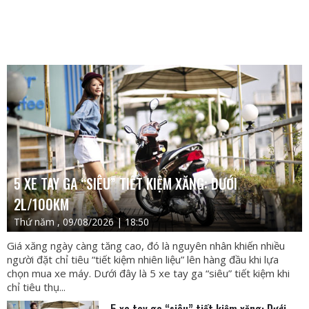
5 XE TAY GA “SIÊU” TIẾT KIỆM XĂNG: DƯỚI
2L/100KM
Thứ năm , 09/08/2026 | 18:50
Giá xăng ngày càng tăng cao, đó là nguyên nhân khiến nhiều
người đặt chỉ tiêu “tiết kiệm nhiên liệu” lên hàng đầu khi lựa
chọn mua xe máy. Dưới đây là 5 xe tay ga “siêu” tiết kiệm khi
chỉ tiêu thụ...