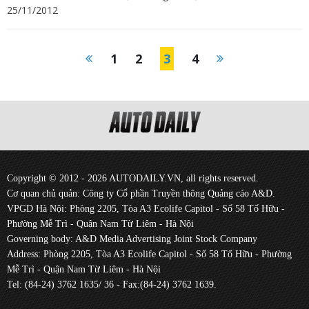
25/11/2012
1
2
3
4
Copyright © 2012 - 2026 AUTODAILY.VN, all rights reserved.
Cơ quan chủ quản: Công ty Cổ phần Truyền thông Quảng cáo A&D.
VPGD Hà Nội: Phòng 2205, Tòa A3 Ecolife Capitol - Số 58 Tố Hữu -
Phường Mễ Trì - Quận Nam Từ Liêm - Hà Nội
Governing body: A&D Media Advertising Joint Stock Company
Address: Phòng 2205, Tòa A3 Ecolife Capitol - Số 58 Tố Hữu - Phường
Mễ Trì - Quận Nam Từ Liêm - Hà Nội
Tel: (84-24) 3762 1635/ 36 - Fax:(84-24) 3762 1639.