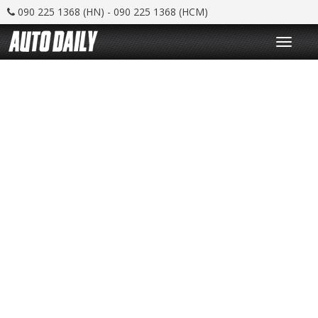
090 225 1368 (HN) - 090 225 1368 (HCM)
T
o
g
g
l
e
n
a
v
i
g
a
t
i
o
n