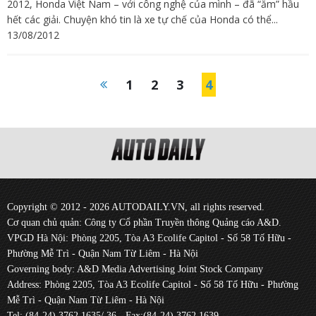
2012, Honda Việt Nam – với công nghệ của mình – đã “ẵm” hầu
hết các giải. Chuyện khó tin là xe tự chế của Honda có thể...
13/08/2012
1
2
3
4
Copyright © 2012 - 2026 AUTODAILY.VN, all rights reserved.
Cơ quan chủ quản: Công ty Cổ phần Truyền thông Quảng cáo A&D.
VPGD Hà Nội: Phòng 2205, Tòa A3 Ecolife Capitol - Số 58 Tố Hữu -
Phường Mễ Trì - Quận Nam Từ Liêm - Hà Nội
Governing body: A&D Media Advertising Joint Stock Company
Address: Phòng 2205, Tòa A3 Ecolife Capitol - Số 58 Tố Hữu - Phường
Mễ Trì - Quận Nam Từ Liêm - Hà Nội
Tel: (84-24) 3762 1635/ 36 - Fax:(84-24) 3762 1639.