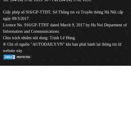
Giấy phép số 916/GP-TTĐT, Sở Thông tin và Truyền thông Hà Nội cấp
ngày 09/3/2017.
Licence No. 916/GP-TTĐT dated March 9, 2017 by Ha Noi Deparment of
Information and Communications.
Chịu trách nhiệm nội dung: Trịnh Lê Hùng.
® Ghi rõ nguồn "AUTODAILY.VN" khi bạn phát hành lại thông tin từ
website này.