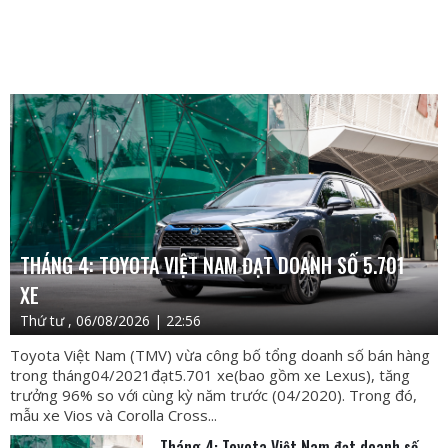
THÁNG 4: TOYOTA VIỆT NAM ĐẠT DOANH SỐ 5.701
XE
Thứ tư , 06/08/2026 | 22:56
Toyota Việt Nam (TMV) vừa công bố tổng doanh số bán hàng
trong tháng04/2021đạt5.701 xe(bao gồm xe Lexus), tăng
trưởng 96% so với cùng kỳ năm trước (04/2020). Trong đó,
mẫu xe Vios và Corolla Cross...
Tháng 4: Toyota Việt Nam đạt doanh số