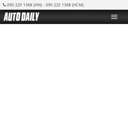
090 225 1368 (HN) - 090 225 1368 (HCM)
T
o
g
g
l
e
n
a
v
i
g
a
t
i
o
n