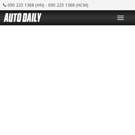
090 225 1368 (HN) - 090 225 1368 (HCM)
T
o
g
g
l
e
n
a
v
i
g
a
t
i
o
n