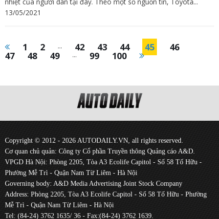
nhiệt của người dân tại đây. Theo một số nguồn tin, Toyota...
13/05/2021
1
2
...
42
43
44
45
46
47
48
49
...
99
100
Copyright © 2012 - 2026 AUTODAILY.VN, all rights reserved.
Cơ quan chủ quản: Công ty Cổ phần Truyền thông Quảng cáo A&D.
VPGD Hà Nội: Phòng 2205, Tòa A3 Ecolife Capitol - Số 58 Tố Hữu -
Phường Mễ Trì - Quận Nam Từ Liêm - Hà Nội
Governing body: A&D Media Advertising Joint Stock Company
Address: Phòng 2205, Tòa A3 Ecolife Capitol - Số 58 Tố Hữu - Phường
Mễ Trì - Quận Nam Từ Liêm - Hà Nội
Tel: (84-24) 3762 1635/ 36 - Fax:(84-24) 3762 1639.