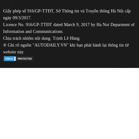
Giấy phép số 916/GP-TTĐT, Sở Thông tin và Truyền thông Hà Nội cấp
ngày 09/3/2017.
Licence No. 916/GP-TTĐT dated March 9, 2017 by Ha Noi Deparment of
Information and Communications.
Chịu trách nhiệm nội dung: Trịnh Lê Hùng.
® Ghi rõ nguồn "AUTODAILY.VN" khi bạn phát hành lại thông tin từ
website này.