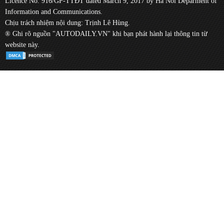
Licence No. 916/GP-TTĐT dated March 9, 2017 by Ha Noi Deparment of
Information and Communications.
Chịu trách nhiệm nội dung: Trịnh Lê Hùng.
® Ghi rõ nguồn "AUTODAILY.VN" khi bạn phát hành lại thông tin từ
website này.