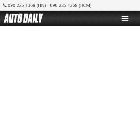
090 225 1368 (HN) - 090 225 1368 (HCM)
T
o
g
g
l
e
n
a
v
i
g
a
t
i
o
n