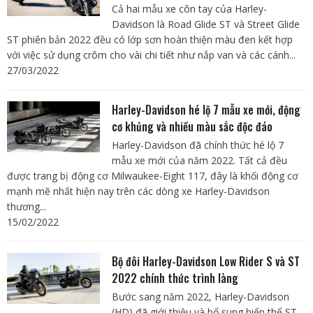
Cả hai mẫu xe côn tay của Harley-
Davidson là Road Glide ST và Street Glide
ST phiên bản 2022 đều có lớp sơn hoàn thiện màu đen kết hợp
với việc sử dụng crôm cho vài chi tiết như nắp van và các cánh...
27/03/2022
Harley-Davidson hé lộ 7 mẫu xe mới, động
cơ khủng và nhiều màu sắc độc đáo
Harley-Davidson đã chính thức hé lộ 7
mẫu xe mới của năm 2022. Tất cả đều
được trang bị động cơ Milwaukee-Eight 117, đây là khối động cơ
mạnh mẽ nhất hiện nay trên các dòng xe Harley-Davidson
thương...
15/02/2022
Bộ đôi Harley-Davidson Low Rider S và ST
2022 chính thức trình làng
Bước sang năm 2022, Harley-Davidson
(HD) đã giới thiệu và bổ sung biến thể ST