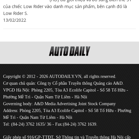
của chiếc Low Rider vào danh mục sản phẩm, bên cạnh đó là
Low Rider S.
13/02/2022
Copyright © 2012 - 2026 AUTODAILY.VN, all rights reserved.
Cơ quan chủ quản: Công ty Cổ phần Truyền thông Quảng cáo A&D.
VPGD Hà Nội: Phòng 2205, Tòa A3 Ecolife Capitol - Số 58 Tố Hữu -
Phường Mễ Trì - Quận Nam Từ Liêm - Hà Nội
Governing body: A&D Media Advertising Joint Stock Company
Address: Phòng 2205, Tòa A3 Ecolife Capitol - Số 58 Tố Hữu - Phường
Mễ Trì - Quận Nam Từ Liêm - Hà Nội
Tel: (84-24) 3762 1635/ 36 - Fax:(84-24) 3762 1639.
Giấy phép số 916/GP-TTĐT, Sở Thông tin và Truyền thông Hà Nội cấp