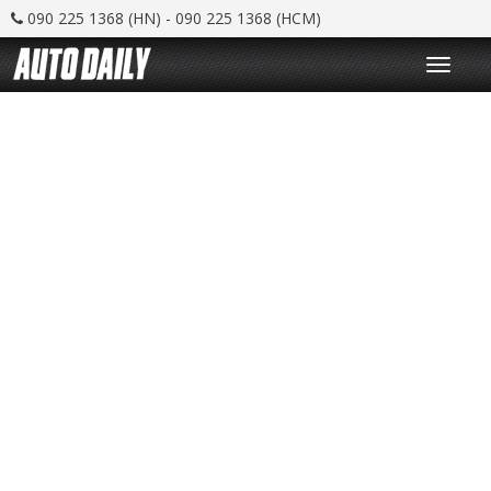
090 225 1368 (HN) - 090 225 1368 (HCM)
T
o
g
g
l
e
n
a
v
i
g
a
t
i
o
n