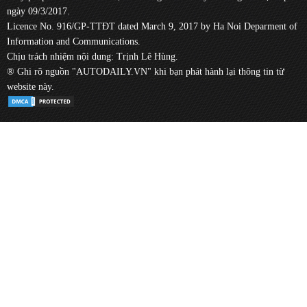
ngày 09/3/2017.
Licence No. 916/GP-TTĐT dated March 9, 2017 by Ha Noi Deparment of
Information and Communications.
Chịu trách nhiệm nội dung: Trịnh Lê Hùng.
® Ghi rõ nguồn "AUTODAILY.VN" khi bạn phát hành lại thông tin từ
website này.