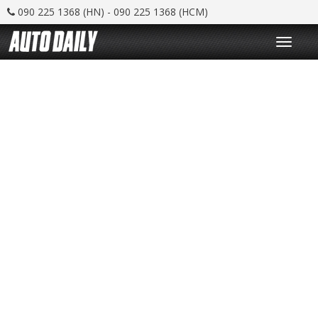
090 225 1368 (HN) - 090 225 1368 (HCM)
T
o
g
g
l
e
n
a
v
i
g
a
t
i
o
n