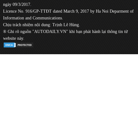
ngày 09/3/2017.
Licence No. 916/GP-TTĐT dated March 9, 2017 by Ha Noi Deparment of
Information and Communications.
Chịu trách nhiệm nội dung: Trịnh Lê Hùng.
® Ghi rõ nguồn "AUTODAILY.VN" khi bạn phát hành lại thông tin từ
website này.