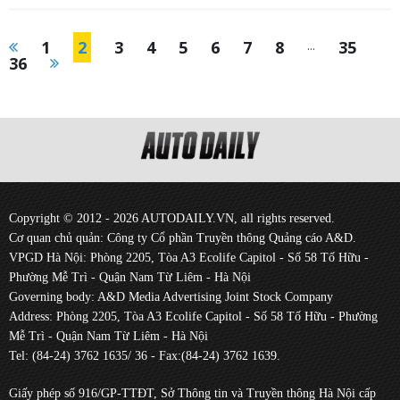
1
2
3
4
5
6
7
8
...
35
36
Copyright © 2012 - 2026 AUTODAILY.VN, all rights reserved.
Cơ quan chủ quản: Công ty Cổ phần Truyền thông Quảng cáo A&D.
VPGD Hà Nội: Phòng 2205, Tòa A3 Ecolife Capitol - Số 58 Tố Hữu -
Phường Mễ Trì - Quận Nam Từ Liêm - Hà Nội
Governing body: A&D Media Advertising Joint Stock Company
Address: Phòng 2205, Tòa A3 Ecolife Capitol - Số 58 Tố Hữu - Phường
Mễ Trì - Quận Nam Từ Liêm - Hà Nội
Tel: (84-24) 3762 1635/ 36 - Fax:(84-24) 3762 1639.
Giấy phép số 916/GP-TTĐT, Sở Thông tin và Truyền thông Hà Nội cấp