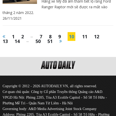
Hãng xe Mỹ đã âm thầm tiết lộ rằng Ford
Ranger Raptor mới sẽ được ra mắt vào
tháng 2 năm 2022.
26/11/2021
1
2
...
7
8
9
10
11
12
13
14
...
50
51
Copyright © 2012 - 2026 AUTODAILY.VN, all rights reserved.
Cơ quan chủ quản: Công ty Cổ phần Truyền thông Quảng cáo A&D.
VPGD Hà Nội: Phòng 2205, Tòa A3 Ecolife Capitol - Số 58 Tố Hữu -
Phường Mễ Trì - Quận Nam Từ Liêm - Hà Nội
Governing body: A&D Media Advertising Joint Stock Company
Address: Phòng 2205, Tòa A3 Ecolife Capitol - Số 58 Tố Hữu - Phường