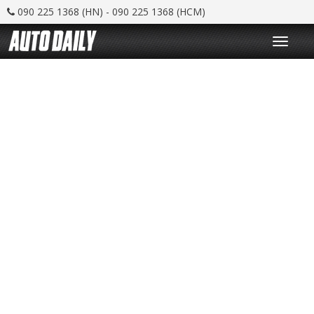
090 225 1368 (HN) - 090 225 1368 (HCM)
T
o
g
g
l
e
n
a
v
i
g
a
t
i
o
n