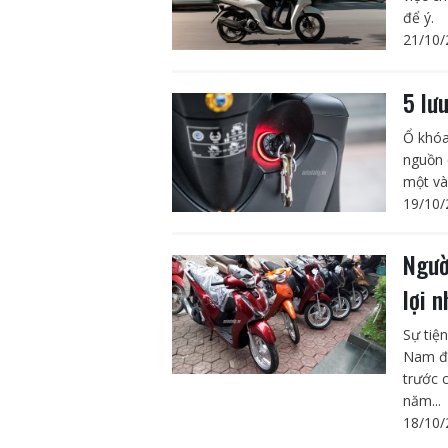
để ý.
21/10/
5 lư
Ổ khóa
nguồn 
một và
19/10/
Ngườ
lợi 
Sự tiệ
Nam đa
trước 
năm...
18/10/