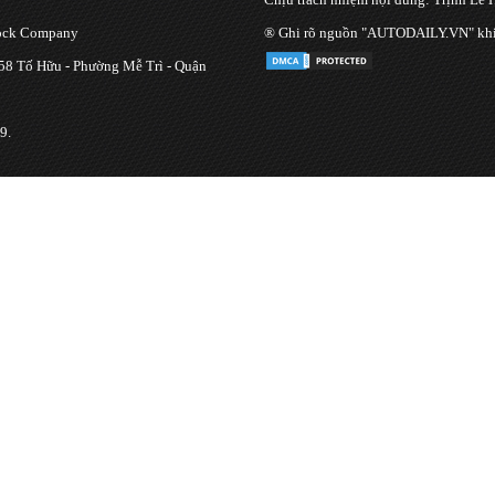
tock Company
® Ghi rõ nguồn "AUTODAILY.VN" khi bạ
 58 Tố Hữu - Phường Mễ Trì - Quận
9.