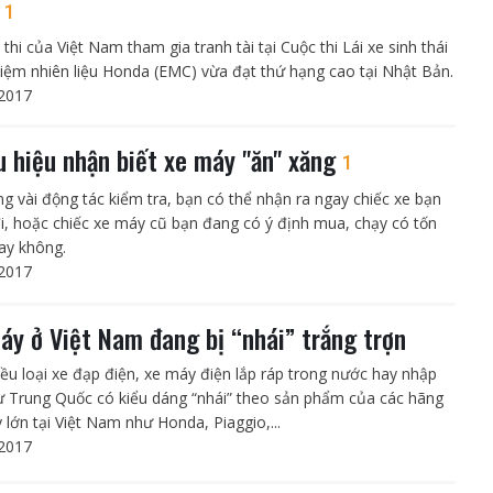
t
1
 thi của Việt Nam tham gia tranh tài tại Cuộc thi Lái xe sinh thái
 kiệm nhiên liệu Honda (EMC) vừa đạt thứ hạng cao tại Nhật Bản.
2017
u hiệu nhận biết xe máy "ăn" xăng
1
ng vài động tác kiểm tra, bạn có thể nhận ra ngay chiếc xe bạn
i, hoặc chiếc xe máy cũ bạn đang có ý định mua, chạy có tốn
ay không.
2017
áy ở Việt Nam đang bị “nhái” trắng trợn
iều loại xe đạp điện, xe máy điện lắp ráp trong nước hay nhập
ừ Trung Quốc có kiểu dáng “nhái” theo sản phẩm của các hãng
 lớn tại Việt Nam như Honda, Piaggio,...
2017