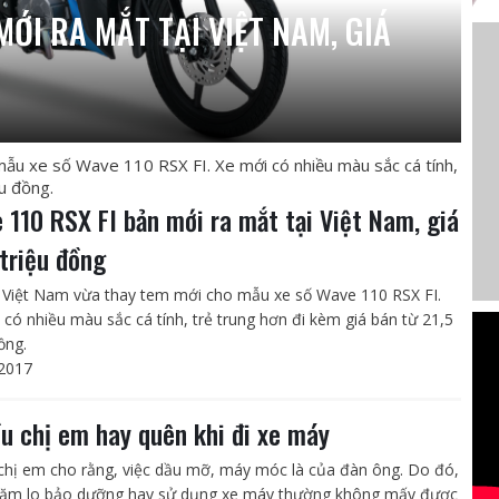
MỚI RA MẮT TẠI VIỆT NAM, GIÁ
u xe số Wave 110 RSX FI. Xe mới có nhiều màu sắc cá tính,
ệu đồng.
 110 RSX FI bản mới ra mắt tại Việt Nam, giá
 triệu đồng
Việt Nam vừa thay tem mới cho mẫu xe số Wave 110 RSX FI.
 có nhiều màu sắc cá tính, trẻ trung hơn đi kèm giá bán từ 21,5
ồng.
2017
ều chị em hay quên khi đi xe máy
chị em cho rằng, việc dầu mỡ, máy móc là của đàn ông. Do đó,
hăm lo bảo dưỡng hay sử dụng xe máy thường không mấy được