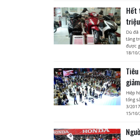
Hết 
triệ
Dù đã 
tăng t
được gầ
18/10/
Tiêu
giả
Hiệp h
tổng s
3/2017
15/10/
Người