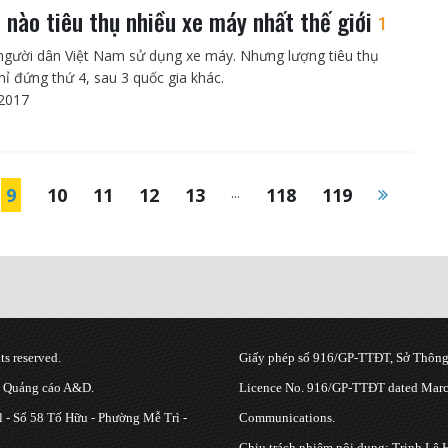
 nào tiêu thụ nhiều xe máy nhất thế giới
1
người dân Việt Nam sử dụng xe máy. Nhưng lượng tiêu thụ
hỉ đứng thứ 4, sau 3 quốc gia khác.
2017
9
10
11
12
13
...
118
119
s reserved.
Giấy phép số 916/GP-TTĐT, Sở Thông 
g Quảng cáo A&D.
Licence No. 916/GP-TTĐT dated March
 - Số 58 Tố Hữu - Phường Mễ Trì -
Communications.
Chịu trách nhiệm nội dung: Trịnh Lê 