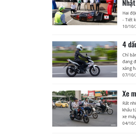
Nhậ
Hai đội
- Tiết
10/10/
4 dấ
Chỉ bằ
đang đ
xăng h
07/10/
Xe m
Rất nh
khẩu t
xe máy
04/10/