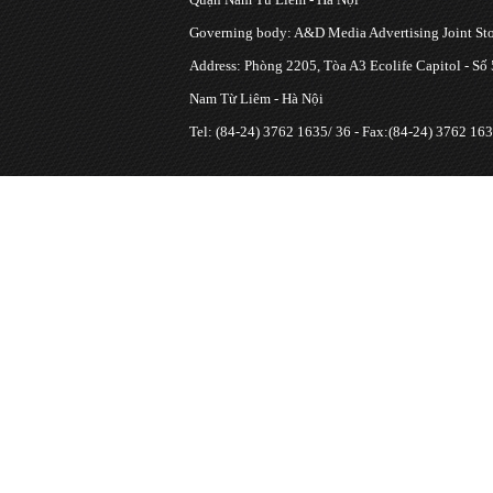
Governing body: A&D Media Advertising Joint S
Address: Phòng 2205, Tòa A3 Ecolife Capitol - Số
Nam Từ Liêm - Hà Nội
Tel: (84-24) 3762 1635/ 36 - Fax:(84-24) 3762 163