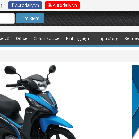
)
Autodaily.vn
Autodaily.vn
Tìm kiếm
xe cũ
Độ xe
Chăm sóc xe
Kinh nghiệm
Thị trường
Xe má