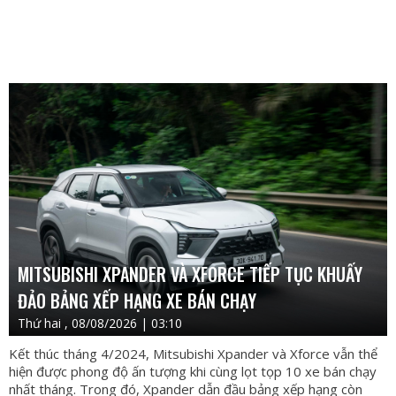
MITSUBISHI XPANDER VÀ XFORCE TIẾP TỤC KHUẤY
ĐẢO BẢNG XẾP HẠNG XE BÁN CHẠY
Thứ hai , 08/08/2026 | 03:10
Kết thúc tháng 4/2024, Mitsubishi Xpander và Xforce vẫn thể
hiện được phong độ ấn tượng khi cùng lọt tọp 10 xe bán chạy
nhất tháng. Trong đó, Xpander dẫn đầu bảng xếp hạng còn