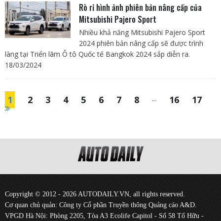
Rò rỉ hình ảnh phiên bản nâng cấp của
Mitsubishi Pajero Sport
Nhiều khả năng Mitsubishi Pajero Sport
2024 phiên bản nâng cấp sẽ được trình
làng tại Triển lãm Ô tô Quốc tế Bangkok 2024 sắp diễn ra.
18/03/2024
1
2
3
4
5
6
7
8
...
16
17
Copyright © 2012 - 2026 AUTODAILY.VN, all rights reserved.
Cơ quan chủ quản: Công ty Cổ phần Truyền thông Quảng cáo A&D.
VPGD Hà Nội: Phòng 2205, Tòa A3 Ecolife Capitol - Số 58 Tố Hữu -