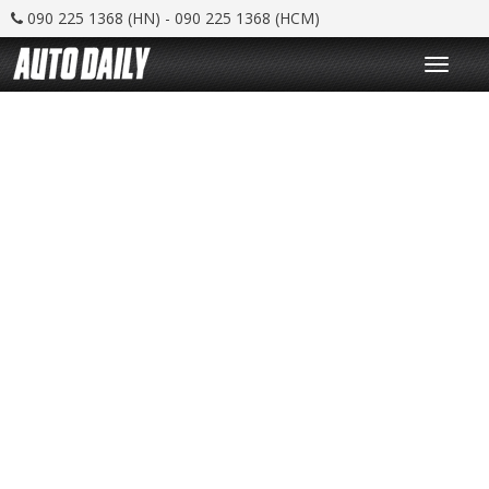
090 225 1368 (HN) - 090 225 1368 (HCM)
T
o
g
g
l
e
n
a
v
i
g
a
t
i
o
n