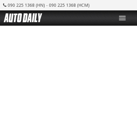
090 225 1368 (HN) - 090 225 1368 (HCM)
T
o
g
g
l
e
n
a
v
i
g
a
t
i
o
n