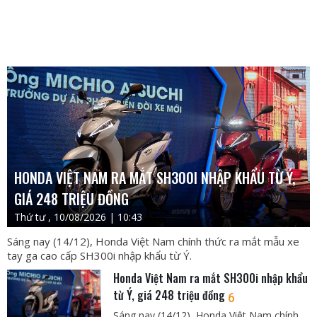
HONDA VIỆT NAM RA MẮT SH300I NHẬP KHẨU TỪ Ý,
GIÁ 248 TRIỆU ĐỒNG
Thứ tư , 10/08/2026 | 10:43
Sáng nay (14/12), Honda Việt Nam chính thức ra mắt mẫu xe
tay ga cao cấp SH300i nhập khẩu từ Ý.
Honda Việt Nam ra mắt SH300i nhập khẩu
từ Ý, giá 248 triệu đồng
6
Sáng nay (14/12), Honda Việt Nam chính