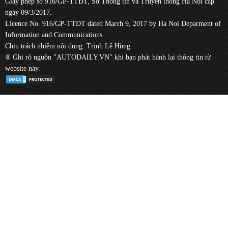
Giấy phép số 916/GP-TTĐT, Sở Thông tin và Truyền thông Hà Nội cấp
ngày 09/3/2017.
Licence No. 916/GP-TTĐT dated March 9, 2017 by Ha Noi Deparment of
Information and Communications.
Chịu trách nhiệm nội dung: Trịnh Lê Hùng.
® Ghi rõ nguồn "AUTODAILY.VN" khi bạn phát hành lại thông tin từ
website này.