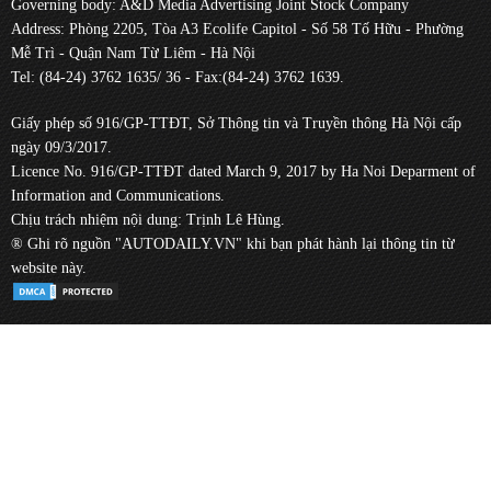
Governing body: A&D Media Advertising Joint Stock Company
Address: Phòng 2205, Tòa A3 Ecolife Capitol - Số 58 Tố Hữu - Phường
Mễ Trì - Quận Nam Từ Liêm - Hà Nội
Tel: (84-24) 3762 1635/ 36 - Fax:(84-24) 3762 1639.
Giấy phép số 916/GP-TTĐT, Sở Thông tin và Truyền thông Hà Nội cấp
ngày 09/3/2017.
Licence No. 916/GP-TTĐT dated March 9, 2017 by Ha Noi Deparment of
Information and Communications.
Chịu trách nhiệm nội dung: Trịnh Lê Hùng.
® Ghi rõ nguồn "AUTODAILY.VN" khi bạn phát hành lại thông tin từ
website này.