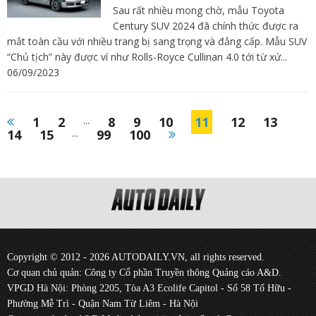
Sau rất nhiều mong chờ, mẫu Toyota
Century SUV 2024 đã chính thức được ra
mắt toàn cầu với nhiều trang bị sang trọng và đẳng cấp. Mẫu SUV
“Chủ tịch” này được ví như Rolls-Royce Cullinan 4.0 tới từ xứ...
06/09/2023
1
2
...
8
9
10
11
12
13
14
15
...
99
100
Copyright © 2012 - 2026 AUTODAILY.VN, all rights reserved.
Cơ quan chủ quản: Công ty Cổ phần Truyền thông Quảng cáo A&D.
VPGD Hà Nội: Phòng 2205, Tòa A3 Ecolife Capitol - Số 58 Tố Hữu -
Phường Mễ Trì - Quận Nam Từ Liêm - Hà Nội