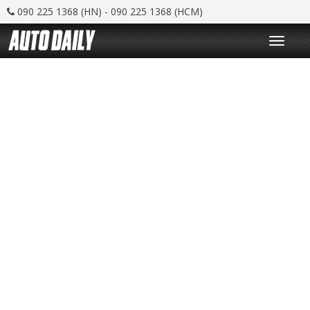
090 225 1368 (HN) - 090 225 1368 (HCM)
T
o
g
g
l
e
n
a
v
i
g
a
t
i
o
n