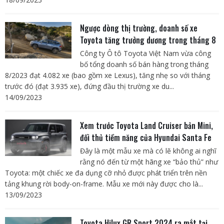
Ngược dòng thị trường, doanh số xe
Toyota tăng trưởng dương trong tháng 8
Công ty Ô tô Toyota Việt Nam vừa công
bố tổng doanh số bán hàng trong tháng
8/2023 đạt 4.082 xe (bao gồm xe Lexus), tăng nhẹ so với tháng
trước đó (đạt 3.935 xe), đứng đầu thị trường xe du...
14/09/2023
Xem trước Toyota Land Cruiser bản Mini,
đối thủ tiềm năng của Hyundai Santa Fe
Đây là một mẫu xe mà có lẽ không ai nghĩ
rằng nó đến từ một hãng xe “bảo thủ” như
Toyota: một chiếc xe đa dụng cỡ nhỏ được phát triển trên nền
tảng khung rời body-on-frame. Mẫu xe mới này được cho là...
13/09/2023
Toyota Hilux GR Sport 2024 ra mắt tại