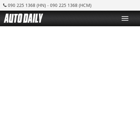
090 225 1368 (HN) - 090 225 1368 (HCM)
T
o
g
g
l
e
n
a
v
i
g
a
t
i
o
n