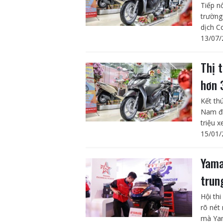
Tiếp n
trường
dịch C
13/07/
Thị 
hơn 
Kết th
Nam đạ
triệu x
15/01/
Yama
trun
Hội th
rõ nét
mà Yam