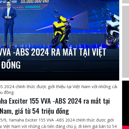
VVA -ABS 2024 RA MẮT TẠI VIỆT
U ĐỒNG
2024 chính thức được giới thiệu tại Việt Nam với những cải
ệu đồng.
ha Exciter 155 VVA -ABS 2024 ra mắt tại
 Nam, giá từ 54 triệu đồng
5/9, Yamaha Exciter 155 VVA -ABS 2024 chính thức được giới
tại Việt Nam với những cải tiến đáng chú ý, đi kèm giá bán từ 54