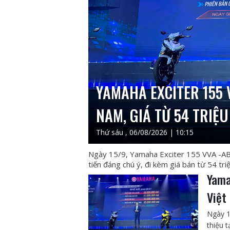
YAMAHA EXCITER 155 
NAM, GIÁ TỪ 54 TRIỆ
Thứ sáu , 06/08/2026 | 10:15
Ngày 15/9, Yamaha Exciter 155 VVA -ABS 
tiến đáng chú ý, đi kèm giá bán từ 54 tri
Yama
Việt
Ngày 1
thiệu 