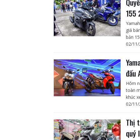
Quyế
155 
Yamaha
giá bá
bản 15
02/11/
Yama
đấu 
Hôm na
toàn m
khúc xe
02/11/
Thị 
quý 