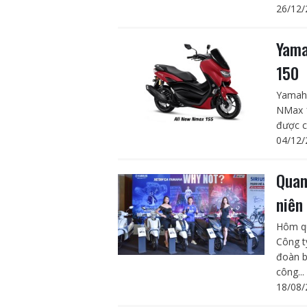
26/12/
Yama
150
Yamaha
NMax 1
được c
04/12/
Quan
niên
Hôm qu
Công t
đoàn b
công...
18/08/