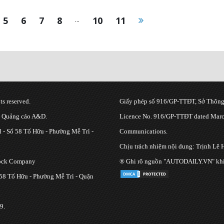
5
6
7
8
...
10
11
s reserved.
Giấy phép số 916/GP-TTĐT, Sở Thông 
g Quảng cáo A&D.
Licence No. 916/GP-TTĐT dated March
 - Số 58 Tố Hữu - Phường Mễ Trì -
Communications.
Chịu trách nhiệm nội dung: Trịnh Lê 
tock Company
® Ghi rõ nguồn "AUTODAILY.VN" khi bạ
 58 Tố Hữu - Phường Mễ Trì - Quận
9.