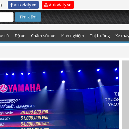
)
Autodaily.vn
Autodaily.vn
Tìm kiếm
xe cũ
Độ xe
Chăm sóc xe
Kinh nghiệm
Thị trường
Xe má