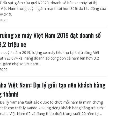
ối đà sụt giảm của quý I/2020, doanh số bán xe máy tại thị
 Việt Nam trong quý II giảm mạnh tới hơn 30% do tác động của
ovid-19.
2020
trường xe máy Việt Nam 2019 đạt doanh số
3,2 triệu xe
úc quý 4 năm 2019, lượng xe máy tiêu thụ tại thị trường Việt
t 920.074 xe, nâng doanh số cộng dồn cả năm lên hơn 3,2
e, giảm nhẹ so với năm...
2020
ha Việt Nam: Đại lý giỏi tạo nên khách hàng
g thành!
i Đại lý Yamaha Xuất sắc được tổ chức mỗi năm là minh chứng
 nhất cho triết lý Kando - “Rung động khách hàng bằng trái tim”
aha Việt Nam đã và đang theo đuổi trong suốt 20 năm tại...