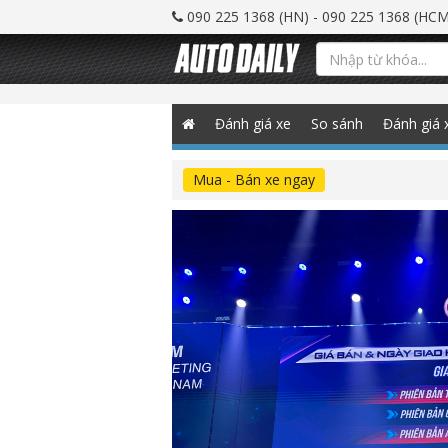
090 225 1368 (HN) - 090 225 1368 (HCM
Đánh giá xe
So sánh
Đánh giá 
Mua - Bán xe ngay