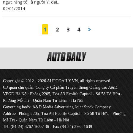
ngực rằng tôi là người Ý, đại...
02/01/2014
1
2
3
4
Copyright © 2012 - 2026 AUTODAILY.VN, all rights reserved.
Cơ quan chủ quản: Công ty Cổ phần Truyền thông Quảng cáo A&D.
VPGD Hà Nội: Phòng 2205, Tòa A3 Ecolife Capitol - Số 58 Tố Hữu -
Phường Mễ Trì - Quận Nam Từ Liêm - Hà Nội
Governing body: A&D Media Advertising Joint Stock Company
Address: Phòng 2205, Tòa A3 Ecolife Capitol - Số 58 Tố Hữu - Phường
Mễ Trì - Quận Nam Từ Liêm - Hà Nội
Tel: (84-24) 3762 1635/ 36 - Fax:(84-24) 3762 1639.