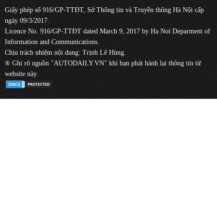
Giấy phép số 916/GP-TTĐT, Sở Thông tin và Truyền thông Hà Nội cấp
ngày 09/3/2017.
Licence No. 916/GP-TTĐT dated March 9, 2017 by Ha Noi Deparment of
Information and Communications.
Chịu trách nhiệm nội dung: Trịnh Lê Hùng.
® Ghi rõ nguồn "AUTODAILY.VN" khi bạn phát hành lại thông tin từ
website này.