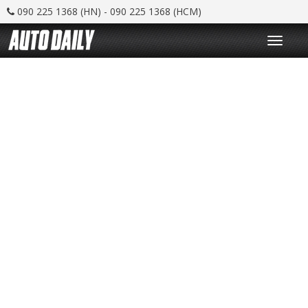
090 225 1368 (HN) - 090 225 1368 (HCM)
T
o
g
g
l
e
n
a
v
i
g
a
t
i
o
n