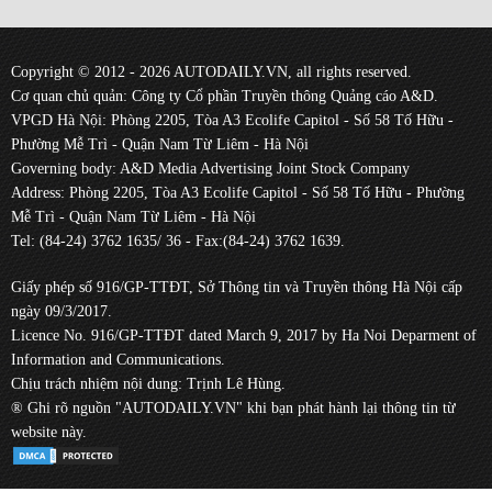
Copyright © 2012 - 2026 AUTODAILY.VN, all rights reserved.
Cơ quan chủ quản: Công ty Cổ phần Truyền thông Quảng cáo A&D.
VPGD Hà Nội: Phòng 2205, Tòa A3 Ecolife Capitol - Số 58 Tố Hữu -
Phường Mễ Trì - Quận Nam Từ Liêm - Hà Nội
Governing body: A&D Media Advertising Joint Stock Company
Address: Phòng 2205, Tòa A3 Ecolife Capitol - Số 58 Tố Hữu - Phường
Mễ Trì - Quận Nam Từ Liêm - Hà Nội
Tel: (84-24) 3762 1635/ 36 - Fax:(84-24) 3762 1639.
Giấy phép số 916/GP-TTĐT, Sở Thông tin và Truyền thông Hà Nội cấp
ngày 09/3/2017.
Licence No. 916/GP-TTĐT dated March 9, 2017 by Ha Noi Deparment of
Information and Communications.
Chịu trách nhiệm nội dung: Trịnh Lê Hùng.
® Ghi rõ nguồn "AUTODAILY.VN" khi bạn phát hành lại thông tin từ
website này.