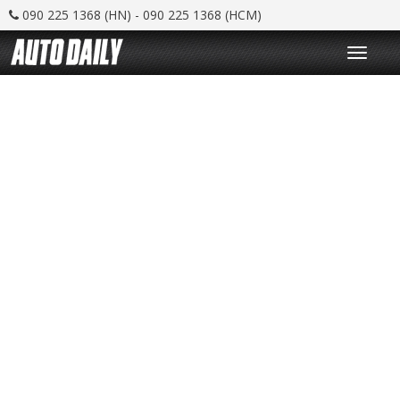
090 225 1368 (HN) - 090 225 1368 (HCM)
T
o
g
g
l
e
n
a
v
i
g
a
t
i
o
n